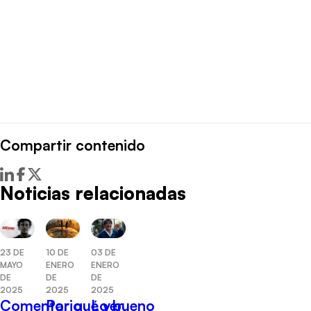
Compartir contenido
Noticias relacionadas
03 DE
10 DE
23 DE
ENERO
ENERO
MAYO
DE
DE
DE
2025
2025
2025
Lo bueno
Por qué ver
Comentario