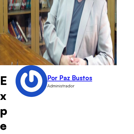
E
Por Paz Bustos
Administrador
x
p
e