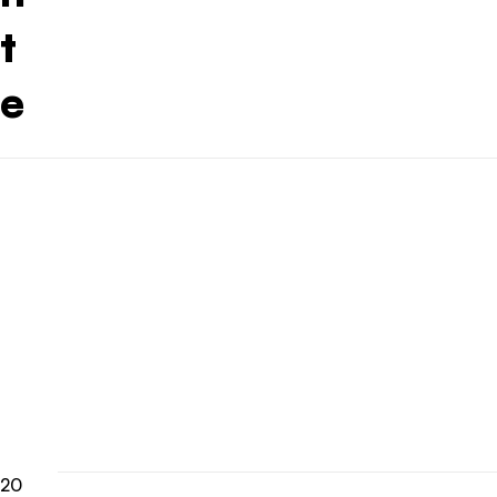
t
e
20