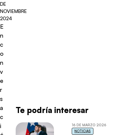
DE
NOVIEMBRE
2024
E
n
c
o
n
v
e
r
s
a
Te podría interesar
c
i
16 DE MARZO 2026
NOTICIAS
ó