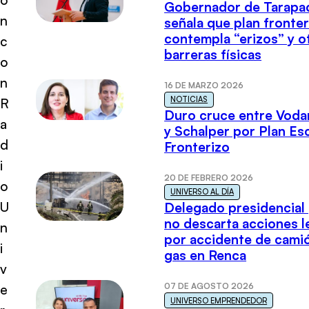
Gobernador de Tarapa
n
señala que plan fronter
contempla “erizos” y o
c
barreras físicas
o
n
16 DE MARZO 2026
NOTICIAS
R
Duro cruce entre Voda
a
y Schalper por Plan E
d
Fronterizo
i
20 DE FEBRERO 2026
o
UNIVERSO AL DÍA
U
Delegado presidencial
no descarta acciones l
n
por accidente de cami
i
gas en Renca
v
07 DE AGOSTO 2026
e
UNIVERSO EMPRENDEDOR