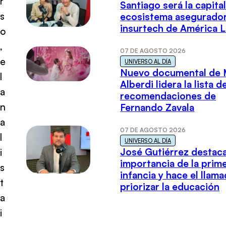
r
Santiago será la capital
s
ecosistema asegurador
insurtech de América L
o
,
07 DE AGOSTO 2026
e
UNIVERSO AL DÍA
Nuevo documental de 
l
Alberdi lidera la lista d
a
recomendaciones de
n
Fernando Zavala
a
07 DE AGOSTO 2026
l
UNIVERSO AL DÍA
José Gutiérrez destaca
i
importancia de la prim
s
infancia y hace el llam
t
priorizar la educación
a
i