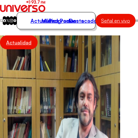
Actualidad
Música
Programas
Podcasts
Destacados
Señal en vivo
Actualidad
Actualidad
Música
Programas
Podcasts
Destacados