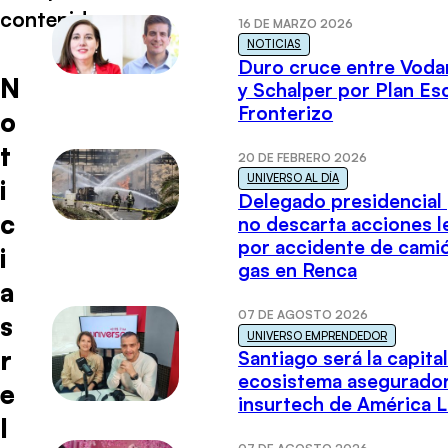
contenido
16 DE MARZO 2026
NOTICIAS
Duro cruce entre Voda
N
y Schalper por Plan E
Fronterizo
o
t
20 DE FEBRERO 2026
UNIVERSO AL DÍA
i
Delegado presidencial
c
no descarta acciones l
por accidente de cami
i
gas en Renca
a
07 DE AGOSTO 2026
s
UNIVERSO EMPRENDEDOR
r
Santiago será la capital
ecosistema asegurador
e
insurtech de América L
l