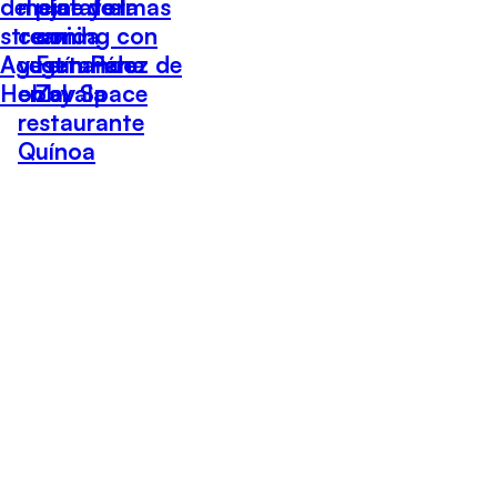
del cine y el
mejor de la
plataformas
streaming con
comida
con
Agustín Pérez de
vegetariana
Fernando
Hobby Space
en el
Zavala
restaurante
Quínoa