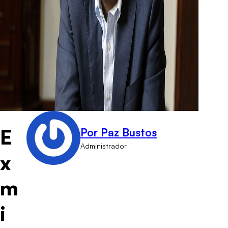
E
Por Paz Bustos
Administrador
x
m
i