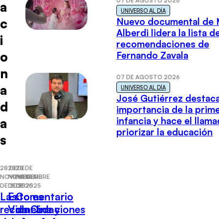
07 DE AGOSTO 2026
a
UNIVERSO AL DÍA
c
Nuevo documental de 
Alberdi lidera la lista d
i
recomendaciones de
o
Fernando Zavala
n
07 DE AGOSTO 2026
a
UNIVERSO AL DÍA
José Gutiérrez destaca
d
importancia de la prim
infancia y hace el llam
a
priorizar la educación
s
28 DE
28 DE
28 DE
NOVIEMBRE
NOVIEMBRE
NOVIEMBRE
DE 2025
DE 2025
DE 2025
Las
Esto es
Comentario
recomendaciones
Vida: Lo
de Cine y