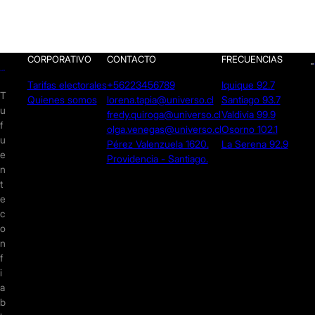
CORPORATIVO
CONTACTO
FRECUENCIAS
Tarifas electorales
+56223456789
Iquique 92.7
T
Quienes somos
lorena.tapia@universo.cl
Santiago 93.7
u
fredy.quiroga@universo.cl
Valdivia 99.9
f
olga.venegas@universo.cl
Osorno 102.1
u
Pérez Valenzuela 1620.
La Serena 92.9
e
Providencia - Santiago.
n
t
e
c
o
n
f
i
a
b