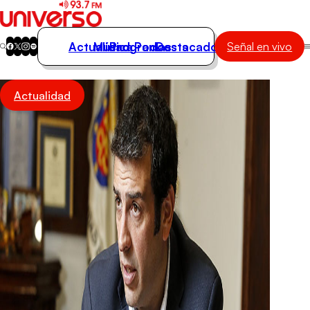
Actualidad
Música
Programas
Podcasts
Destacados
Señal en vivo
Actualidad
Actualidad
Música
Programas
Podcasts
Destacados