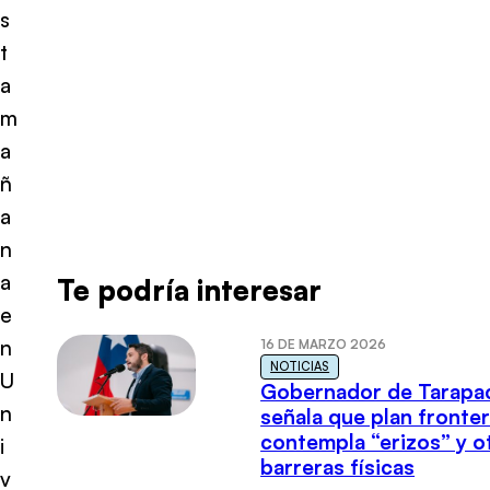
s
t
a
m
a
ñ
a
n
a
Te podría interesar
e
n
16 DE MARZO 2026
NOTICIAS
U
Gobernador de Tarapa
n
señala que plan fronter
contempla “erizos” y o
i
barreras físicas
v