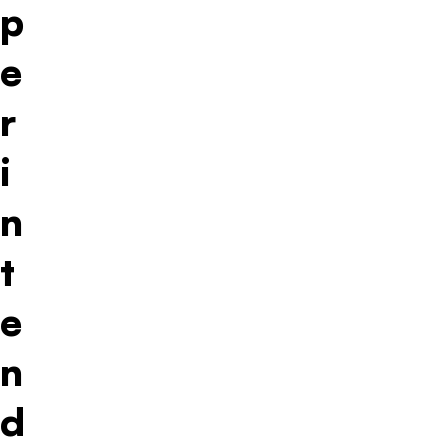
p
e
r
i
n
t
e
n
d