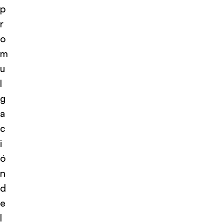
p
r
o
m
u
l
g
a
c
i
ó
n
d
e
l