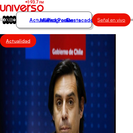
Actualidad
Música
Programas
Podcasts
Destacados
Señal en vivo
Actualidad
Actualidad
Música
Programas
Podcasts
Destacados