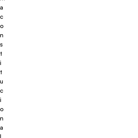
a
c
o
n
s
t
i
t
u
c
i
o
n
a
l