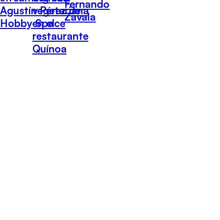
Fernando
Agustín Pérez de
vegetariana
Zavala
Hobby Space
en el
restaurante
Quínoa