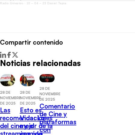
Radio Universo
·
10 – 04 – 23 Daniel Tapia
Compartir contenido
Noticias relacionadas
28 DE
28 DE
28 DE
NOVIEMBRE
NOVIEMBRE
NOVIEMBRE
DE 2025
DE 2025
DE 2025
Comentario
Las
Esto es
de Cine y
recomendaciones
Vida: Lo
plataformas
del cine y el
mejor de la
con
streaming con
comida