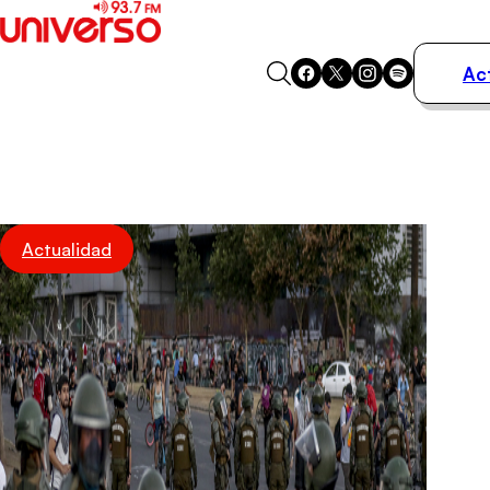
Ac
Actualidad
Música
Programas
Podcasts
Destacados
Actualidad