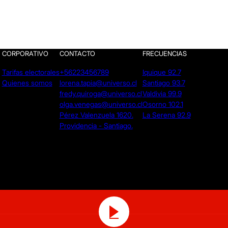
CORPORATIVO
CONTACTO
FRECUENCIAS
Tarifas electorales
+56223456789
Iquique 92.7
Quienes somos
lorena.tapia@universo.cl
Santiago 93.7
fredy.quiroga@universo.cl
Valdivia 99.9
olga.venegas@universo.cl
Osorno 102.1
Pérez Valenzuela 1620.
La Serena 92.9
Providencia - Santiago.