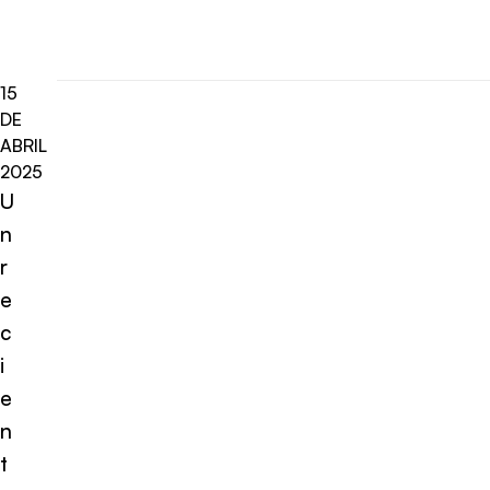
15
DE
ABRIL
2025
U
n
r
e
c
i
e
n
t