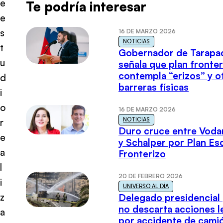
e
Te podría interesar
e
s
16 DE MARZO 2026
NOTICIAS
t
Gobernador de Tarapa
u
señala que plan fronter
contempla “erizos” y o
d
barreras físicas
i
o
16 DE MARZO 2026
NOTICIAS
r
Duro cruce entre Voda
e
y Schalper por Plan E
a
Fronterizo
l
20 DE FEBRERO 2026
i
UNIVERSO AL DÍA
z
Delegado presidencial
no descarta acciones l
a
por accidente de cami