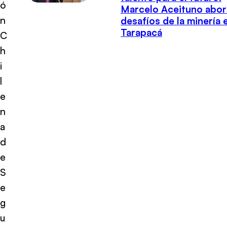
ó
Marcelo Aceituno abor
n
desafíos de la minería 
Tarapacá
C
h
i
l
e
n
a
d
e
S
e
g
u