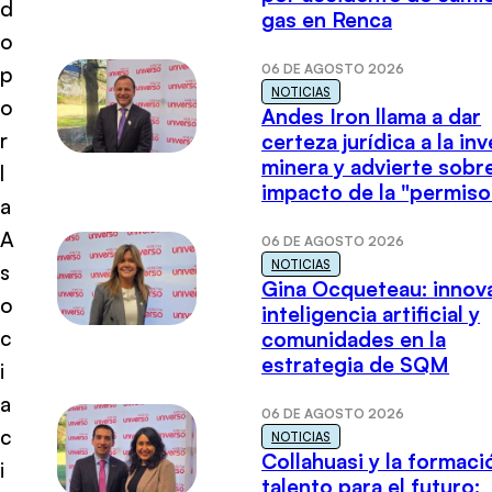
d
gas en Renca
o
06 DE AGOSTO 2026
p
NOTICIAS
o
Andes Iron llama a dar
r
certeza jurídica a la in
minera y advierte sobre
l
impacto de la "permiso
a
A
06 DE AGOSTO 2026
NOTICIAS
s
Gina Ocqueteau: innov
o
inteligencia artificial y
c
comunidades en la
estrategia de SQM
i
a
06 DE AGOSTO 2026
c
NOTICIAS
Collahuasi y la formaci
i
talento para el futuro: