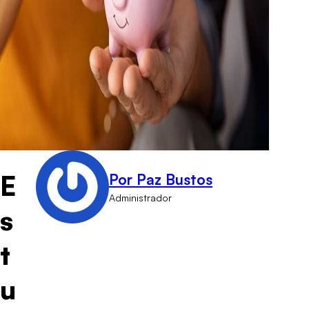
E
Por Paz Bustos
Administrador
s
t
u