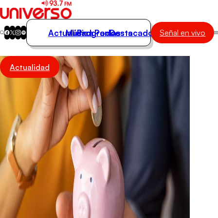
Actualidad
Música
Programas
Podcasts
Destacados
Señal en vivo
Actualidad
Actualidad
Música
Programas
Podcasts
Destacados