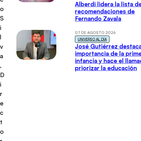
Alberdi lidera la lista d
o
recomendaciones de
S
Fernando Zavala
i
07 DE AGOSTO 2026
l
UNIVERSO AL DÍA
José Gutiérrez destaca
v
importancia de la prim
a
infancia y hace el llam
,
priorizar la educación
D
i
r
e
c
t
o
r