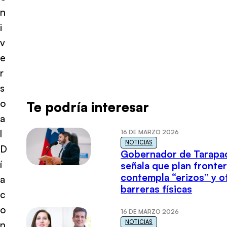
n
i
v
e
r
s
o
Te podría interesar
a
l
16 DE MARZO 2026
NOTICIAS
D
Gobernador de Tarapa
í
señala que plan fronter
contempla “erizos” y o
a
barreras físicas
c
o
16 DE MARZO 2026
NOTICIAS
n