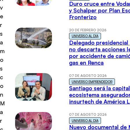
Duro cruce entre Voda
v
y Schalper por Plan E
e
Fronterizo
r
20 DE FEBRERO 2026
s
UNIVERSO AL DÍA
a
Delegado presidencial
no descarta acciones l
m
por accidente de cami
o
gas en Renca
s
07 DE AGOSTO 2026
c
UNIVERSO EMPRENDEDOR
o
Santiago será la capital
n
ecosistema asegurador
insurtech de América L
M
a
07 DE AGOSTO 2026
r
UNIVERSO AL DÍA
Nuevo documental de 
c