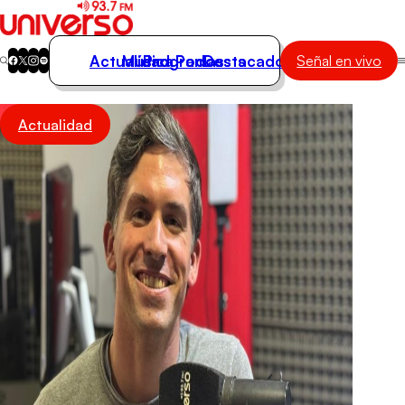
Actualidad
Música
Programas
Podcasts
Destacados
Señal en vivo
Actualidad
Actualidad
Música
Programas
Podcasts
Destacados