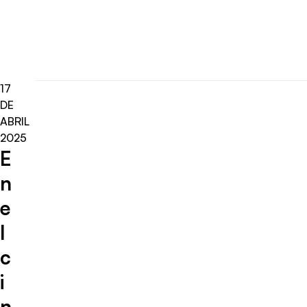
17
DE
ABRIL
2025
E
n
e
l
c
i
n