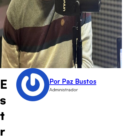
E
Por Paz Bustos
Administrador
s
t
r