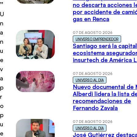
”
no descarta acciones l
por accidente de cami
U
gas en Renca
n
a
07 DE AGOSTO 2026
UNIVERSO EMPRENDEDOR
n
Santiago será la capital
u
ecosistema asegurador
e
insurtech de América L
v
07 DE AGOSTO 2026
a
UNIVERSO AL DÍA
Nuevo documental de 
p
Alberdi lidera la lista d
r
recomendaciones de
o
Fernando Zavala
p
07 DE AGOSTO 2026
u
UNIVERSO AL DÍA
e
José Gutiérrez destaca