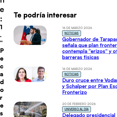
e
Te podría interesar
:
1
16 DE MARZO 2026
.
NOTICIAS
Gobernador de Tarapa
“
señala que plan fronter
P
contempla “erizos” y o
barreras físicas
e
c
16 DE MARZO 2026
a
NOTICIAS
Duro cruce entre Voda
d
y Schalper por Plan E
o
Fronterizo
r
e
20 DE FEBRERO 2026
UNIVERSO AL DÍA
s
Delegado presidencial