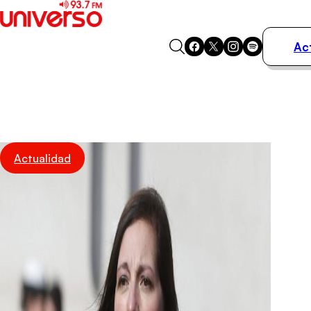
Ac
Actualidad
Música
Programas
Podcasts
Destacados
Actualidad