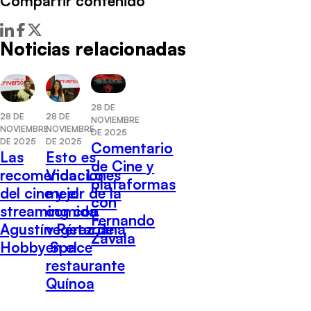
Compartir contenido
Noticias relacionadas
28 DE
28 DE
28 DE
NOVIEMBRE
NOVIEMBRE
NOVIEMBRE
DE 2025
DE 2025
DE 2025
Comentario
Las
Esto es
de Cine y
recomendaciones
Vida: Lo
plataformas
del cine y el
mejor de la
con
streaming con
comida
Fernando
Agustín Pérez de
vegetariana
Zavala
Hobby Space
en el
restaurante
Quínoa