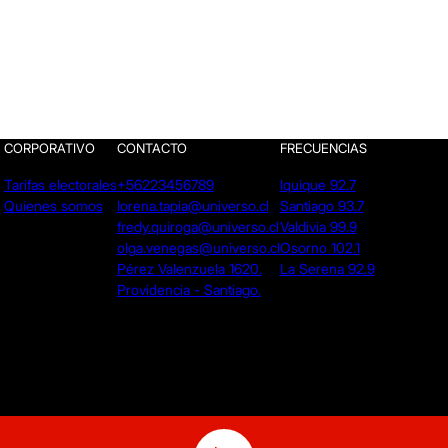
CORPORATIVO
CONTACTO
FRECUENCIAS
Tarifas electorales
+56223456789
Iquique 92.7
Quienes somos
lorena.tapia@universo.cl
Santiago 93.7
fredy.quiroga@universo.cl
Valdivia 99.9
olga.venegas@universo.cl
Osorno 102.1
Pérez Valenzuela 1620.
La Serena 92.9
Providencia - Santiago.