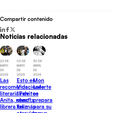
Compartir contenido
Noticias relacionadas
22 DE
02 DE
30 DE
MAYO
MAYO
ABRIL
DE
DE
DE
2025
2025
2025
Las
Esto es
Mon
recomendaciones
Vida:
Laferte
literarias de
“Perritos
se
Anita, nuestra
chao”,
prepara
librera feliz
los más
para su
atrevidos
nueva