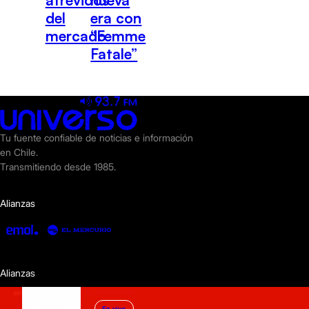
del
era con
mercado
“Femme
Fatale”
Tu fuente confiable de noticias e información
en Chile.
Transmitiendo desde 1985.
Alianzas
Alianzas
En vivo