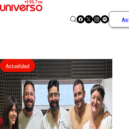
Ac
Actualidad
Música
Programas
Podcasts
Destacados
Actualidad