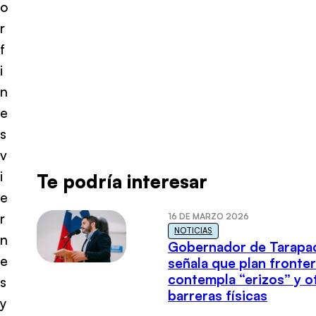
o
r
f
i
n
e
s
v
i
Te podría interesar
e
r
16 DE MARZO 2026
NOTICIAS
n
Gobernador de Tarapa
e
señala que plan fronter
contempla “erizos” y o
s
barreras físicas
y