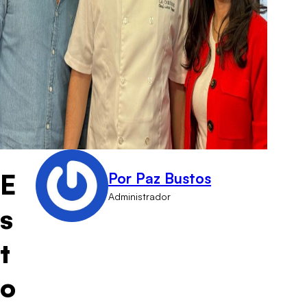
E
Por Paz Bustos
Administrador
s
t
o