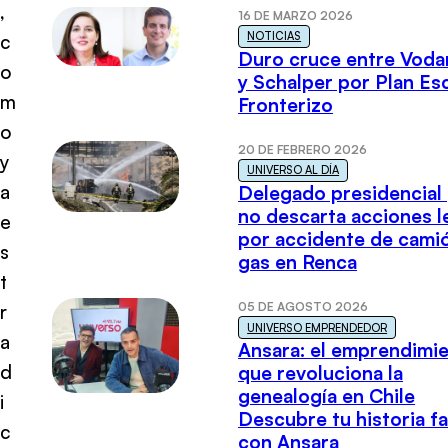
,
16 DE MARZO 2026
NOTICIAS
c
Duro cruce entre Voda
o
y Schalper por Plan E
m
Fronterizo
o
20 DE FEBRERO 2026
y
UNIVERSO AL DÍA
a
Delegado presidencial
no descarta acciones l
e
por accidente de cami
s
gas en Renca
t
05 DE AGOSTO 2026
r
UNIVERSO EMPRENDEDOR
a
Ansara: el emprendimi
d
que revoluciona la
genealogía en Chile
i
Descubre tu historia fa
c
con Ansara