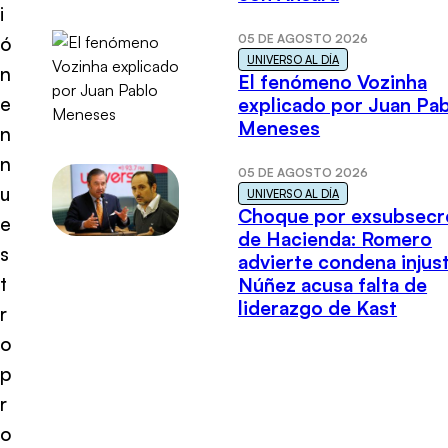
i
05 DE AGOSTO 2026
ó
UNIVERSO AL DÍA
n
El fenómeno Vozinha
e
explicado por Juan Pa
Meneses
n
n
05 DE AGOSTO 2026
u
UNIVERSO AL DÍA
Choque por exsubsecr
e
de Hacienda: Romero
s
advierte condena injust
t
Núñez acusa falta de
liderazgo de Kast
r
o
p
r
o