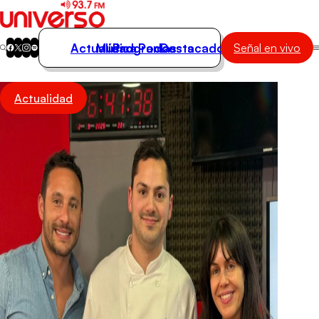
Actualidad
Música
Programas
Podcasts
Destacados
Señal en vivo
Actualidad
Actualidad
Música
Programas
Podcasts
Destacados