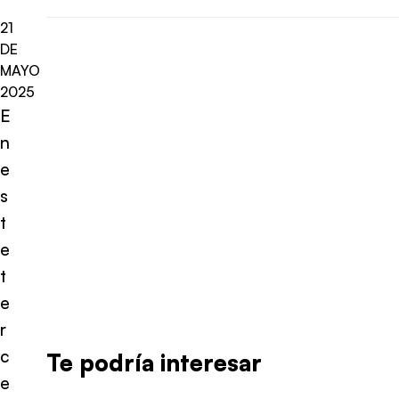
21
DE
MAYO
2025
E
n
e
s
t
e
t
e
r
c
Te podría interesar
e