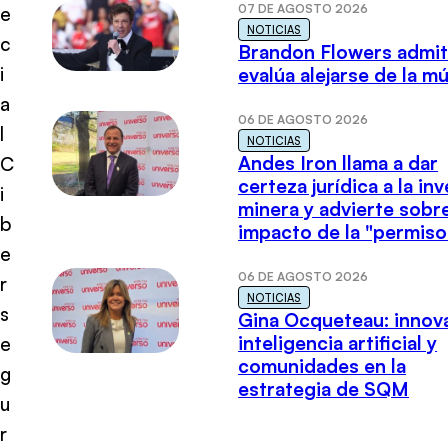
07 DE AGOSTO 2026
e
NOTICIAS
c
Brandon Flowers admi
i
evalúa alejarse de la m
a
06 DE AGOSTO 2026
l
NOTICIAS
Andes Iron llama a dar
C
certeza jurídica a la in
i
minera y advierte sobre
b
impacto de la "permiso
e
06 DE AGOSTO 2026
r
NOTICIAS
s
Gina Ocqueteau: innov
inteligencia artificial y
e
comunidades en la
g
estrategia de SQM
u
r