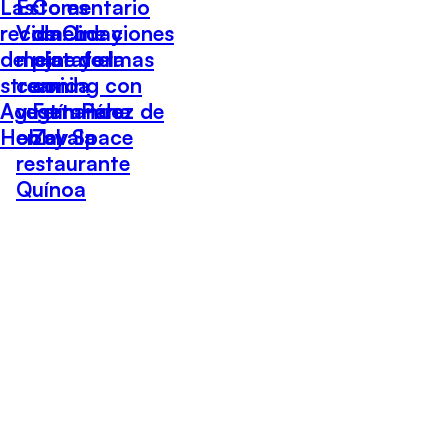
Las
Esto es
Comentario
recomendaciones
Vida: Lo
de Cine y
del cine y el
mejor de la
plataformas
streaming con
comida
con
Agustín Pérez de
vegetariana
Fernando
Hobby Space
en el
Zavala
restaurante
Quínoa