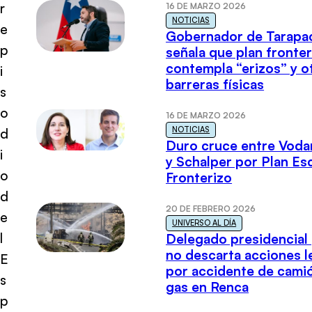
r
16 DE MARZO 2026
NOTICIAS
e
Gobernador de Tarapa
p
señala que plan fronter
contempla “erizos” y o
i
barreras físicas
s
o
16 DE MARZO 2026
NOTICIAS
d
Duro cruce entre Voda
i
y Schalper por Plan E
o
Fronterizo
d
20 DE FEBRERO 2026
e
UNIVERSO AL DÍA
l
Delegado presidencial
no descarta acciones l
E
por accidente de cami
s
gas en Renca
p