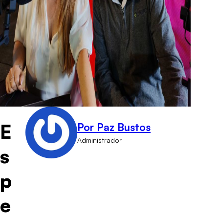
E
Por Paz Bustos
Administrador
s
p
e