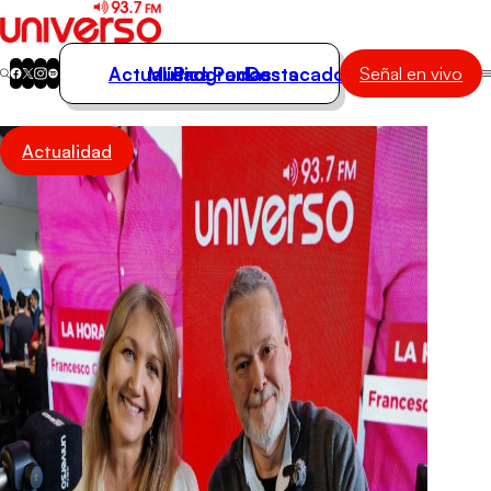
Actualidad
Música
Programas
Podcasts
Destacados
Señal en vivo
Actualidad
Actualidad
Música
Programas
Podcasts
Destacados