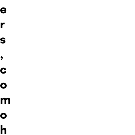
e
r
s
,
c
o
m
o
h