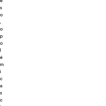
e
s
o
,
o
p
o
l
é
m
i
c
a
s
c