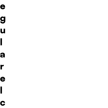
e
g
u
l
a
r
e
l
c