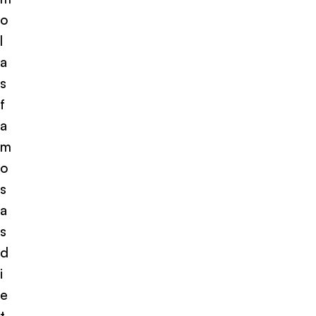
o
l
a
s
f
a
m
o
s
a
s
d
i
e
t