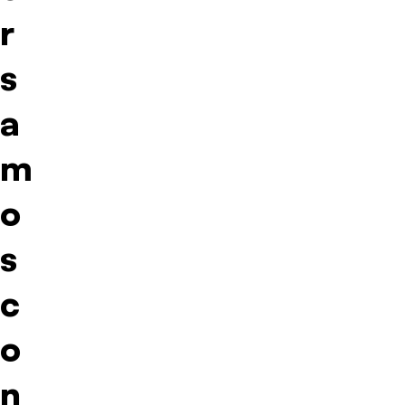
r
s
a
m
o
s
c
o
n