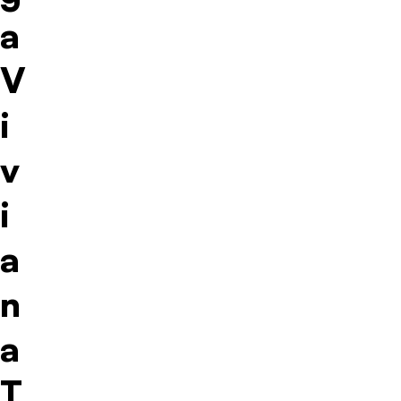
a
V
i
v
i
a
n
a
T