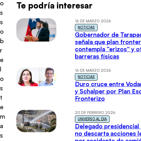
o
Te podría interesar
s
s
16 DE MARZO 2026
NOTICIAS
o
Gobernador de Tarapa
b
señala que plan fronter
contempla “erizos” y o
r
barreras físicas
e
l
16 DE MARZO 2026
NOTICIAS
o
Duro cruce entre Voda
s
y Schalper por Plan E
t
Fronterizo
e
20 DE FEBRERO 2026
m
UNIVERSO AL DÍA
a
Delegado presidencial
no descarta acciones l
s
por accidente de cami