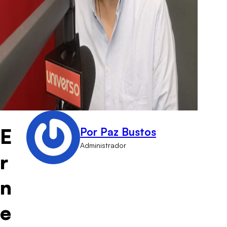
E
Por Paz Bustos
Administrador
r
n
e