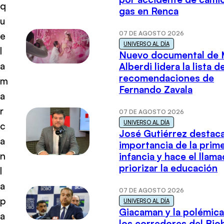
q
gas en Renca
u
07 DE AGOSTO 2026
e
UNIVERSO AL DÍA
l
Nuevo documental de 
a
Alberdi lidera la lista d
recomendaciones de
m
Fernando Zavala
a
r
07 DE AGOSTO 2026
UNIVERSO AL DÍA
c
José Gutiérrez destaca
a
importancia de la prim
n
infancia y hace el llam
priorizar la educación
l
a
07 DE AGOSTO 2026
p
UNIVERSO AL DÍA
Giacaman y la polémica
a
los corredores del Biob