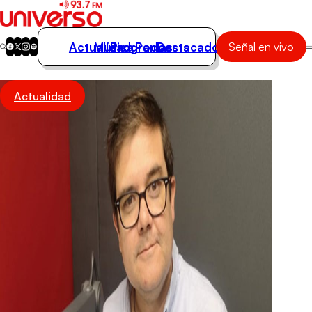
Actualidad
Música
Programas
Podcasts
Destacados
Señal en vivo
Actualidad
Actualidad
Música
Programas
Podcasts
Destacados