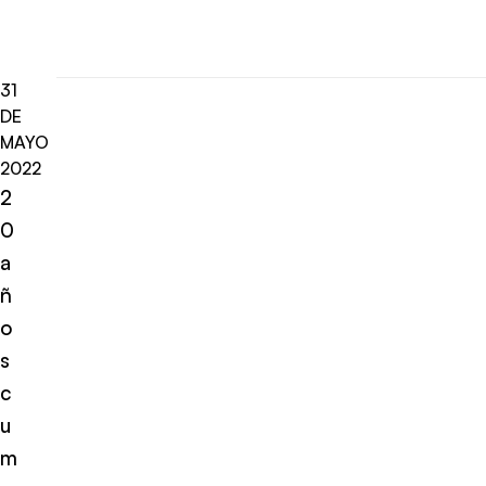
31
DE
MAYO
2022
2
0
a
ñ
o
s
c
u
m