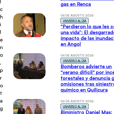
l
gas en Renca
c
06 DE AGOSTO 2026
h
UNIVERSO AL DÍA
i
"Perdieron lo que les 
l
una vida”: El desgarrad
impacto de las inundac
e
en Angol
n
o
06 DE AGOSTO 2026
UNIVERSO AL DÍA
,
Bomberos advierte un
p
"verano difícil" por in
r
forestales y denuncia 
omisiones tras siniestr
o
químico en Quilicura
t
a
06 DE AGOSTO 2026
UNIVERSO AL DÍA
g
Biministro Daniel Mas: