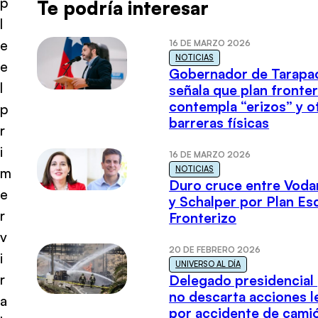
p
Te podría interesar
l
e
16 DE MARZO 2026
NOTICIAS
e
Gobernador de Tarapa
l
señala que plan fronter
contempla “erizos” y o
p
barreras físicas
r
i
16 DE MARZO 2026
NOTICIAS
m
Duro cruce entre Voda
e
y Schalper por Plan E
r
Fronterizo
v
20 DE FEBRERO 2026
i
UNIVERSO AL DÍA
r
Delegado presidencial
no descarta acciones l
a
por accidente de cami