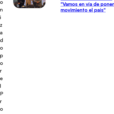
o
"Vamos en vía de poner
n
movimiento el país"
i
z
a
d
o
p
o
r
e
l
P
r
o