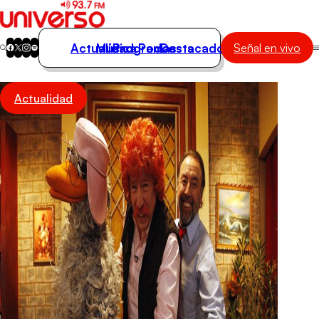
Actualidad
Música
Programas
Podcasts
Destacados
Señal en vivo
Actualidad
Actualidad
Música
Programas
Podcasts
Destacados