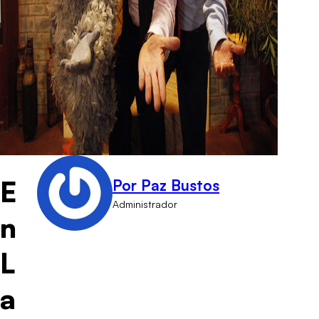
E
Por Paz Bustos
Administrador
n
L
a