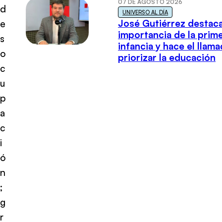
07 DE AGOSTO 2026
d
UNIVERSO AL DÍA
José Gutiérrez destaca
e
importancia de la prim
s
infancia y hace el llam
o
priorizar la educación
c
u
p
a
c
i
ó
n
;
g
r