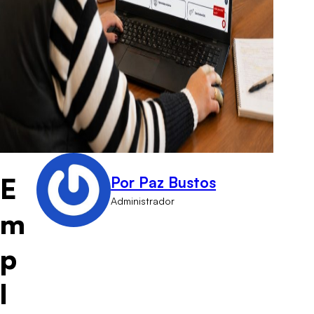
E
Por Paz Bustos
Administrador
m
p
l