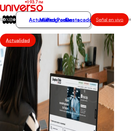
Actualidad
Música
Programas
Podcasts
Destacados
Señal en vivo
Actualidad
Actualidad
Música
Programas
Podcasts
Destacados