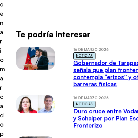
c
e
n
a
Te podría interesar
r
i
16 DE MARZO 2026
NOTICIAS
o
Gobernador de Tarapa
m
señala que plan fronter
contempla “erizos” y o
a
barreras físicas
r
c
16 DE MARZO 2026
NOTICIAS
a
Duro cruce entre Voda
d
y Schalper por Plan E
o
Fronterizo
p