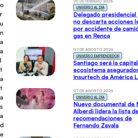
20 DE FEBRERO 2026
o
UNIVERSO AL DÍA
r
Delegado presidencial
no descarta acciones l
u
por accidente de cami
n
gas en Renca
a
07 DE AGOSTO 2026
a
UNIVERSO EMPRENDEDOR
l
Santiago será la capital
t
ecosistema asegurador
insurtech de América L
a
t
07 DE AGOSTO 2026
a
UNIVERSO AL DÍA
Nuevo documental de 
s
Alberdi lidera la lista d
a
recomendaciones de
d
Fernando Zavala
e