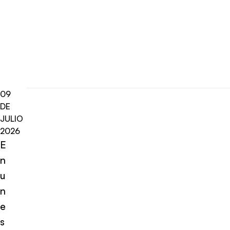
09
DE
JULIO
2026
E
n
u
n
e
s