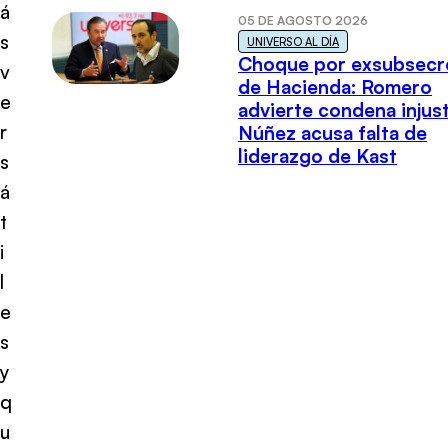
á
05 DE AGOSTO 2026
s
UNIVERSO AL DÍA
Choque por exsubsecr
v
de Hacienda: Romero
e
advierte condena injust
r
Núñez acusa falta de
liderazgo de Kast
s
á
t
i
l
e
s
y
q
u