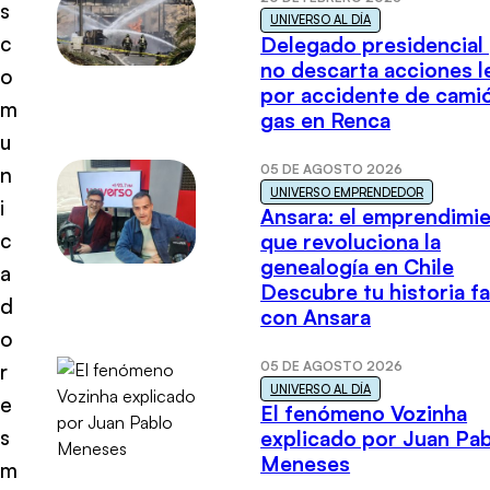
s
UNIVERSO AL DÍA
c
Delegado presidencial
no descarta acciones l
o
por accidente de cami
m
gas en Renca
u
05 DE AGOSTO 2026
n
UNIVERSO EMPRENDEDOR
i
Ansara: el emprendimi
c
que revoluciona la
genealogía en Chile
a
Descubre tu historia fa
d
con Ansara
o
05 DE AGOSTO 2026
r
UNIVERSO AL DÍA
e
El fenómeno Vozinha
s
explicado por Juan Pa
Meneses
m