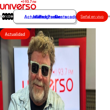
Actualidad
Música
Programas
Podcasts
Destacados
Señal en vivo
Actualidad
Actualidad
Música
Programas
Podcasts
Destacados