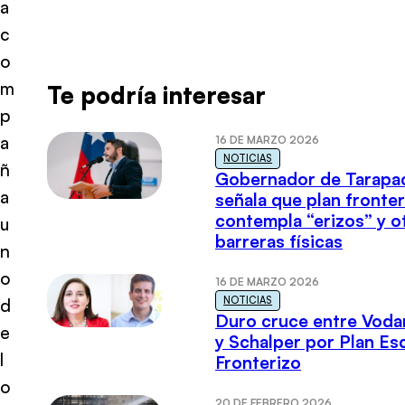
a
c
o
m
Te podría interesar
p
a
16 DE MARZO 2026
NOTICIAS
ñ
Gobernador de Tarapa
a
señala que plan fronter
contempla “erizos” y o
u
barreras físicas
n
o
16 DE MARZO 2026
NOTICIAS
d
Duro cruce entre Voda
e
y Schalper por Plan E
l
Fronterizo
o
20 DE FEBRERO 2026