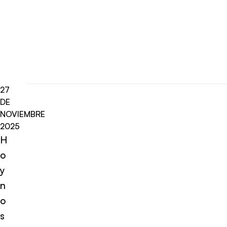
27
DE
NOVIEMBRE
2025
H
o
y
n
o
s