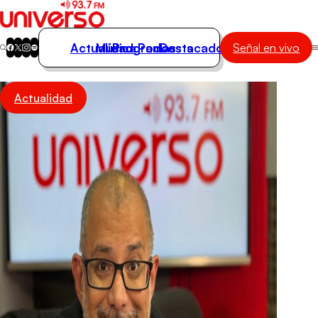
Actualidad
Música
Programas
Podcasts
Destacados
Señal en vivo
Actualidad
Actualidad
Música
Programas
Podcasts
Destacados