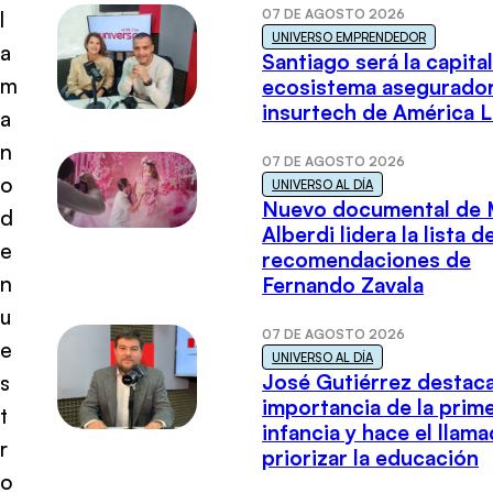
07 DE AGOSTO 2026
l
UNIVERSO EMPRENDEDOR
a
Santiago será la capital
m
ecosistema asegurador
insurtech de América L
a
n
07 DE AGOSTO 2026
o
UNIVERSO AL DÍA
Nuevo documental de 
d
Alberdi lidera la lista d
e
recomendaciones de
n
Fernando Zavala
u
07 DE AGOSTO 2026
e
UNIVERSO AL DÍA
José Gutiérrez destaca
s
importancia de la prim
t
infancia y hace el llam
r
priorizar la educación
o