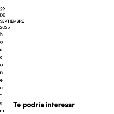
29
DE
SEPTIEMBRE
2025
N
o
s
c
o
n
e
c
t
a
Te podría interesar
m