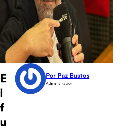
E
Por Paz Bustos
Administrador
l
f
u