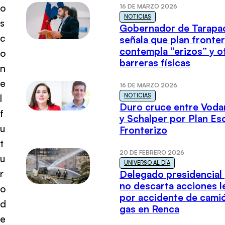
o
16 DE MARZO 2026
NOTICIAS
s
Gobernador de Tarapa
c
señala que plan fronter
contempla “erizos” y o
o
barreras físicas
n
e
16 DE MARZO 2026
NOTICIAS
l
Duro cruce entre Voda
f
y Schalper por Plan E
u
Fronterizo
t
20 DE FEBRERO 2026
u
UNIVERSO AL DÍA
r
Delegado presidencial
no descarta acciones l
o
por accidente de cami
d
gas en Renca
e