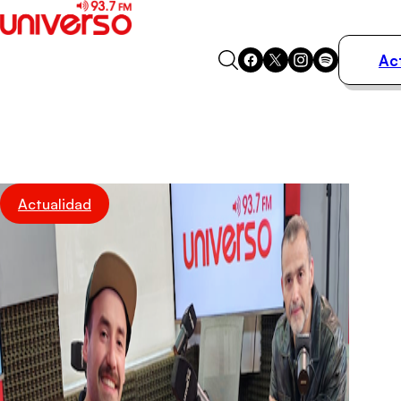
Ac
Actualidad
Música
Programas
Podcasts
Destacados
Actualidad