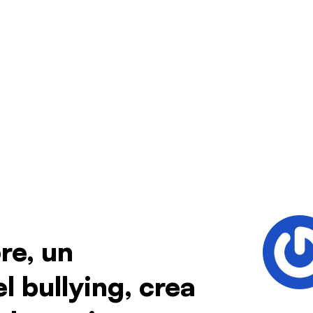
re, un
l bullying, crea