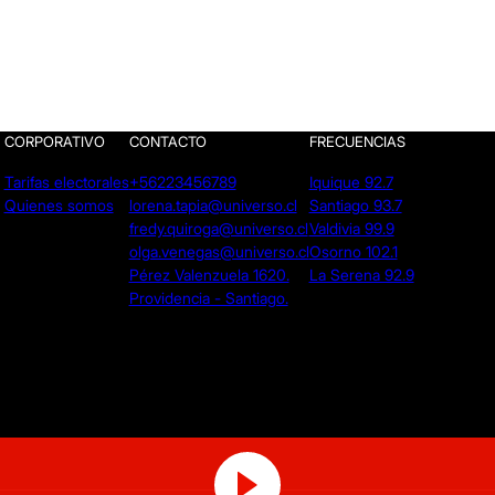
CORPORATIVO
CONTACTO
FRECUENCIAS
Tarifas electorales
+56223456789
Iquique 92.7
Quienes somos
lorena.tapia@universo.cl
Santiago 93.7
fredy.quiroga@universo.cl
Valdivia 99.9
olga.venegas@universo.cl
Osorno 102.1
Pérez Valenzuela 1620.
La Serena 92.9
Providencia - Santiago.