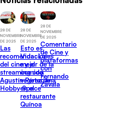
28 DE
28 DE
28 DE
NOVIEMBRE
NOVIEMBRE
NOVIEMBRE
DE 2025
DE 2025
DE 2025
Comentario
Las
Esto es
de Cine y
recomendaciones
Vida: Lo
plataformas
del cine y el
mejor de la
con
streaming con
comida
Fernando
Agustín Pérez de
vegetariana
Zavala
Hobby Space
en el
restaurante
Quínoa