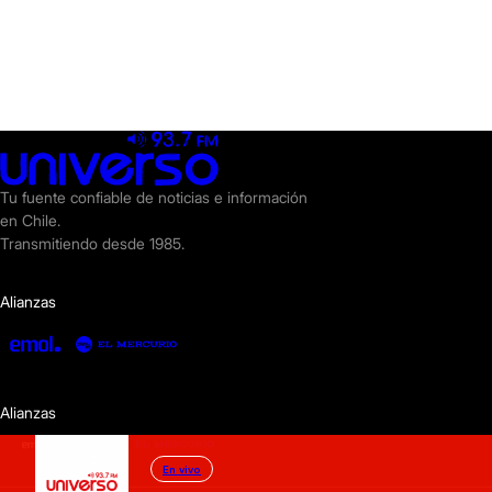
Tu fuente confiable de noticias e información
en Chile.
Transmitiendo desde 1985.
Alianzas
Alianzas
En vivo