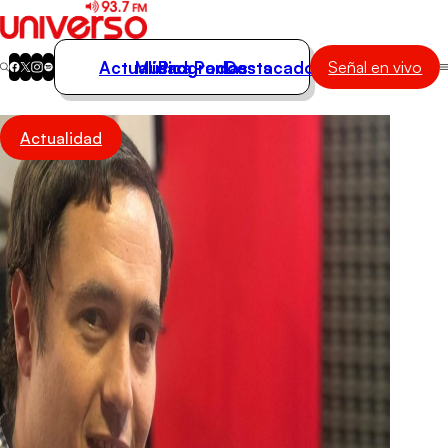
Actualidad
Música
Programas
Podcasts
Destacados
Señal en vivo
Actualidad
Actualidad
Música
Programas
Podcasts
Destacados