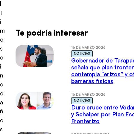
l
t
i
m
Te podría interesar
o
s
16 DE MARZO 2026
NOTICIAS
c
Gobernador de Tarapa
i
señala que plan fronter
contempla “erizos” y o
n
barreras físicas
c
o
16 DE MARZO 2026
NOTICIAS
a
Duro cruce entre Voda
ñ
y Schalper por Plan E
o
Fronterizo
s