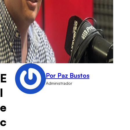
E
Por Paz Bustos
Administrador
l
e
c