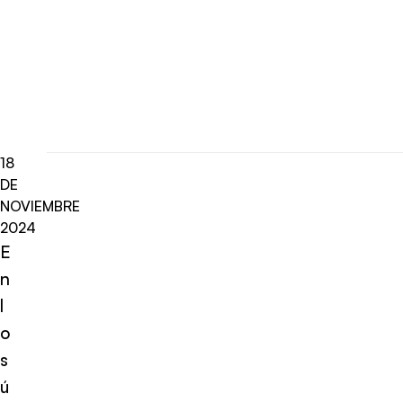
18
DE
NOVIEMBRE
2024
E
n
l
o
s
ú