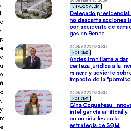
20 DE FEBRERO 2026
,
UNIVERSO AL DÍA
l
Delegado presidencial
no descarta acciones l
o
por accidente de cami
s
gas en Renca
p
06 DE AGOSTO 2026
e
NOTICIAS
q
Andes Iron llama a dar
u
certeza jurídica a la in
minera y advierte sobre
e
impacto de la "permiso
ñ
o
06 DE AGOSTO 2026
NOTICIAS
s
Gina Ocqueteau: innov
y
inteligencia artificial y
m
comunidades en la
estrategia de SQM
e