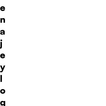
e
n
a
j
e
y
l
o
g