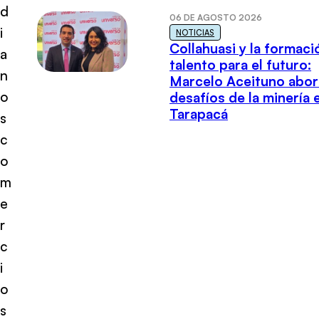
d
06 DE AGOSTO 2026
i
NOTICIAS
Collahuasi y la formaci
a
talento para el futuro:
n
Marcelo Aceituno abor
o
desafíos de la minería 
Tarapacá
s
c
o
m
e
r
c
i
o
s