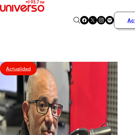
Ac
Actualidad
Música
Programas
Podcasts
Destacados
Actualidad