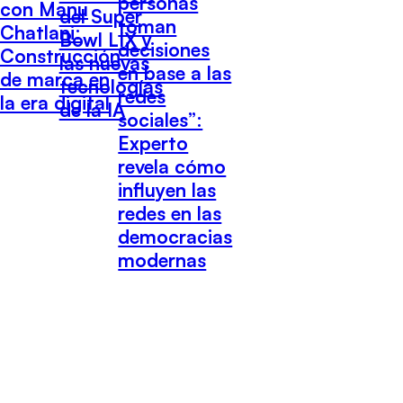
personas
con Manu
del Super
toman
Chatlani:
Bowl LIX y
decisiones
Construcción
las nuevas
en base a las
de marca en
tecnologías
redes
la era digital
de la IA
sociales”:
Experto
revela cómo
influyen las
redes en las
democracias
modernas