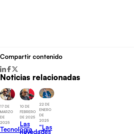
Compartir contenido
Noticias relacionadas
22 DE
17 DE
10 DE
ENERO
MARZO
FEBRERO
DE
DE
DE 2025
2025
Las
2025
“Las
Tecnología
novedades