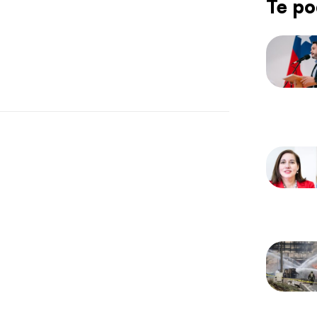
Te po