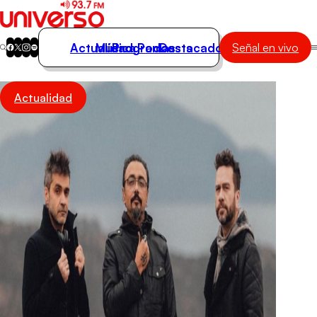
Actualidad
Música
Programas
Podcasts
Destacados
Señal en vivo
Actualidad
Actualidad
Música
Programas
Podcasts
Destacados