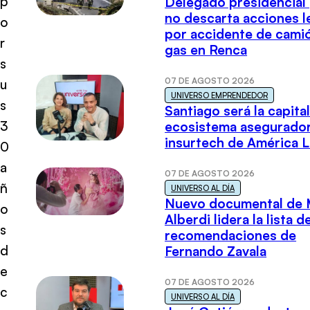
p
Delegado presidencial
no descarta acciones l
o
por accidente de cami
r
gas en Renca
s
07 DE AGOSTO 2026
u
UNIVERSO EMPRENDEDOR
s
Santiago será la capital
3
ecosistema asegurador
insurtech de América L
0
a
07 DE AGOSTO 2026
ñ
UNIVERSO AL DÍA
Nuevo documental de 
o
Alberdi lidera la lista d
s
recomendaciones de
d
Fernando Zavala
e
07 DE AGOSTO 2026
c
UNIVERSO AL DÍA