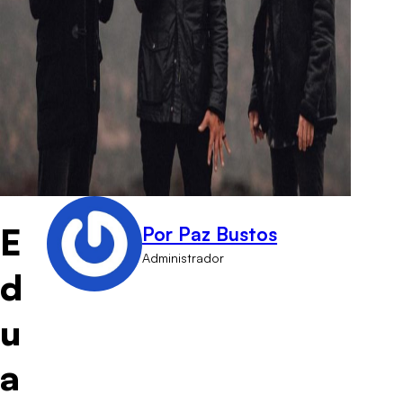
E
Por Paz Bustos
Administrador
d
u
a