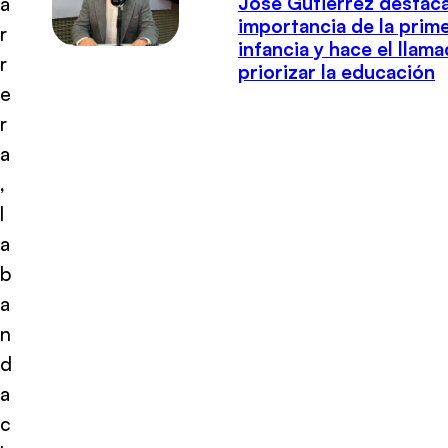
José Gutiérrez destaca
a
importancia de la prim
r
infancia y hace el llam
r
priorizar la educación
e
r
a
,
l
a
b
a
n
d
a
c