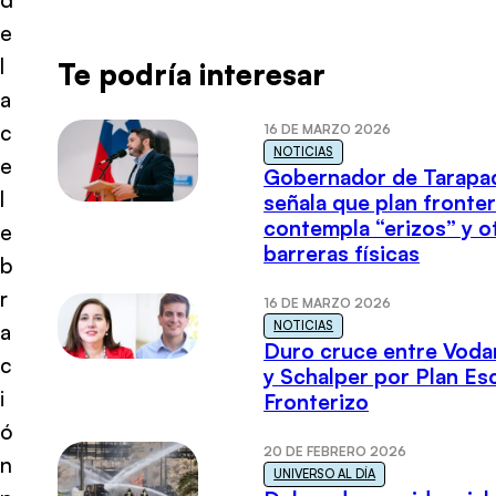
e
l
Te podría interesar
a
c
16 DE MARZO 2026
NOTICIAS
e
Gobernador de Tarapa
l
señala que plan fronter
contempla “erizos” y o
e
barreras físicas
b
r
16 DE MARZO 2026
NOTICIAS
a
Duro cruce entre Voda
c
y Schalper por Plan E
i
Fronterizo
ó
20 DE FEBRERO 2026
n
UNIVERSO AL DÍA