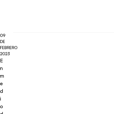
09
DE
FEBRERO
2023
E
n
m
e
d
i
o
d