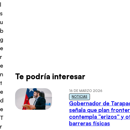
l
s
u
b
g
e
r
e
n
Te podría interesar
t
e
16 DE MARZO 2026
NOTICIAS
d
Gobernador de Tarapa
e
señala que plan fronter
contempla “erizos” y o
T
barreras físicas
r