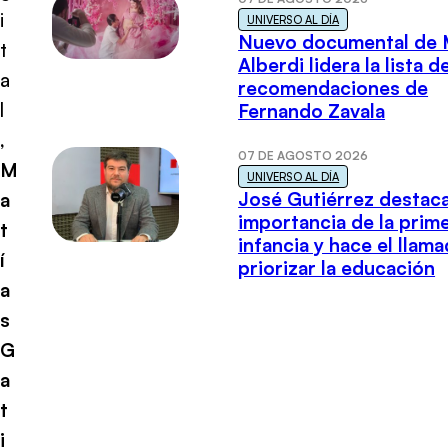
i
UNIVERSO AL DÍA
Nuevo documental de 
t
Alberdi lidera la lista d
a
recomendaciones de
l
Fernando Zavala
,
07 DE AGOSTO 2026
M
UNIVERSO AL DÍA
José Gutiérrez destaca
a
importancia de la prim
t
infancia y hace el llam
í
priorizar la educación
a
s
G
a
t
i