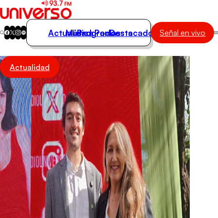
Actualidad
Música
Programas
Podcasts
Destacados
Señal en vivo
Actualidad
Actualidad
Música
Programas
Podcasts
Destacados