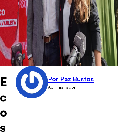
E
Por Paz Bustos
Administrador
c
o
s