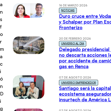
a
16 DE MARZO 2026
NOTICIAS
n
Duro cruce entre Voda
s
y Schalper por Plan E
f
Fronterizo
o
20 DE FEBRERO 2026
r
UNIVERSO AL DÍA
m
Delegado presidencial
no descarta acciones l
a
por accidente de cami
c
gas en Renca
i
07 DE AGOSTO 2026
ó
UNIVERSO EMPRENDEDOR
n
Santiago será la capital
D
ecosistema asegurador
insurtech de América L
i
g
07 DE AGOSTO 2026