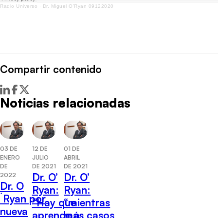
Radio Universo
·
Dr. Miguel O’Ryan 09122020
Compartir contenido
Noticias relacionadas
03 DE
12 DE
01 DE
ENERO
JULIO
ABRIL
DE
DE 2021
DE 2021
Dr. O’
Dr. O’
2022
Dr. O
Ryan:
Ryan:
´Ryan por
“Hay que
“mientras
nueva
aprende a
más casos