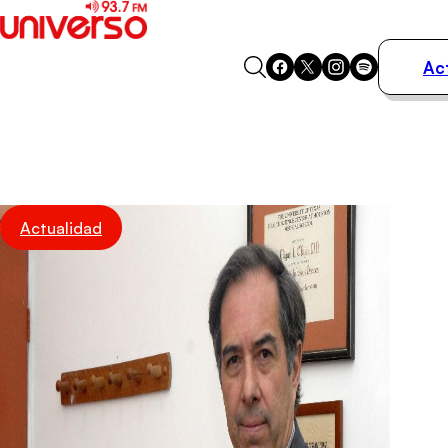
Ac
Actualidad
Música
Programas
Podcasts
Destacados
Actualidad