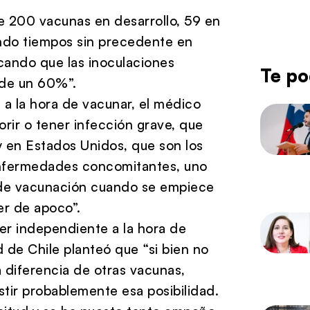
e 200 vacunas en desarrollo, 59 en
endo tiempos sin precedente en
acando que las inoculaciones
Te po
 de un 60%”.
e a la hora de vacunar, el médico
rir o tener infección grave, que
 y en Estados Unidos, que son los
enfermedades concomitantes, uno
d de vacunación cuando se empiece
er de apoco”.
 ser independiente a la hora de
 de Chile planteó que “si bien no
a diferencia de otras vacunas,
istir probablemente esa posibilidad.