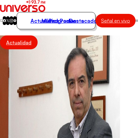
Actualidad
Música
Programas
Podcasts
Destacados
Señal en vivo
Actualidad
Actualidad
Música
Programas
Podcasts
Destacados