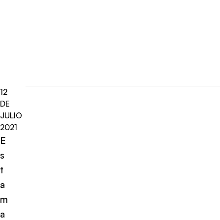
12
DE
JULIO
2021
E
s
t
a
m
a