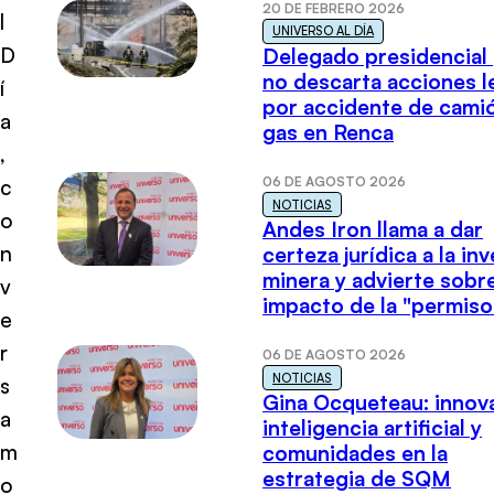
20 DE FEBRERO 2026
l
UNIVERSO AL DÍA
D
Delegado presidencial
no descarta acciones l
í
por accidente de cami
a
gas en Renca
,
06 DE AGOSTO 2026
c
NOTICIAS
o
Andes Iron llama a dar
n
certeza jurídica a la in
minera y advierte sobre
v
impacto de la "permiso
e
r
06 DE AGOSTO 2026
NOTICIAS
s
Gina Ocqueteau: innov
a
inteligencia artificial y
m
comunidades en la
estrategia de SQM
o