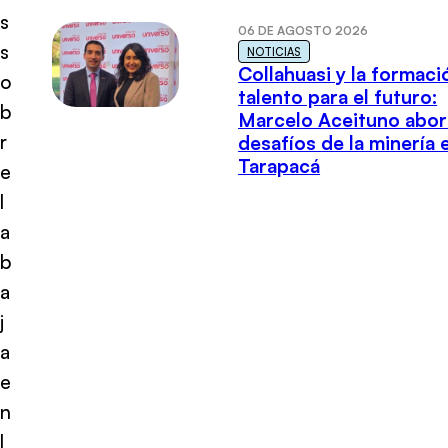
s
06 DE AGOSTO 2026
s
NOTICIAS
Collahuasi y la formaci
o
talento para el futuro:
b
Marcelo Aceituno abor
r
desafíos de la minería 
Tarapacá
e
l
a
b
a
j
a
e
n
l