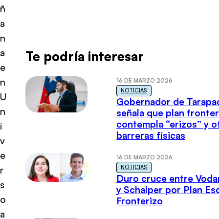
ñ
a
n
a
Te podría interesar
e
n
16 DE MARZO 2026
NOTICIAS
U
Gobernador de Tarapa
n
señala que plan fronter
contempla “erizos” y o
i
barreras físicas
v
e
16 DE MARZO 2026
NOTICIAS
r
Duro cruce entre Voda
s
y Schalper por Plan E
o
Fronterizo
a