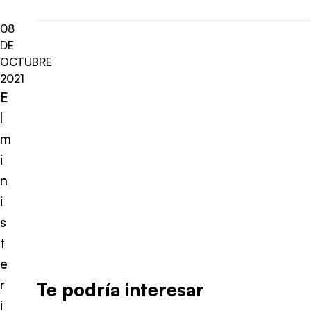
08
DE
OCTUBRE
2021
E
l
m
i
n
i
s
t
e
r
Te podría interesar
i