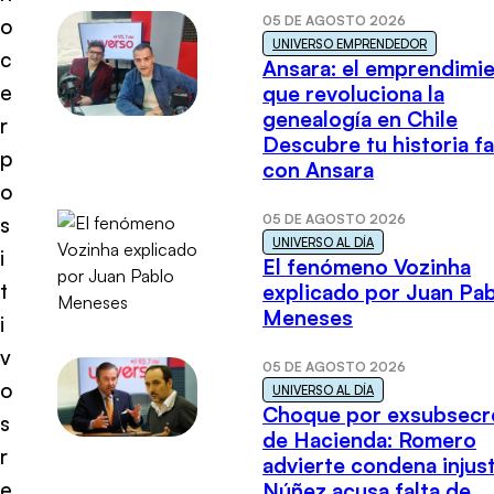
05 DE AGOSTO 2026
o
UNIVERSO EMPRENDEDOR
c
Ansara: el emprendimi
e
que revoluciona la
genealogía en Chile
r
Descubre tu historia fa
p
con Ansara
o
05 DE AGOSTO 2026
s
UNIVERSO AL DÍA
i
El fenómeno Vozinha
t
explicado por Juan Pa
Meneses
i
v
05 DE AGOSTO 2026
o
UNIVERSO AL DÍA
Choque por exsubsecr
s
de Hacienda: Romero
r
advierte condena injust
e
Núñez acusa falta de