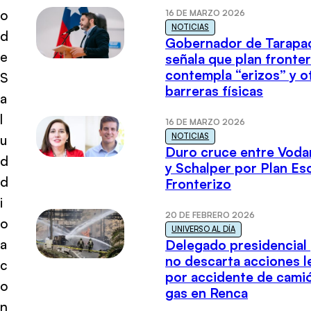
o
16 DE MARZO 2026
NOTICIAS
d
Gobernador de Tarapa
e
señala que plan fronter
contempla “erizos” y o
S
barreras físicas
a
l
16 DE MARZO 2026
NOTICIAS
u
Duro cruce entre Voda
d
y Schalper por Plan E
d
Fronterizo
i
20 DE FEBRERO 2026
o
UNIVERSO AL DÍA
a
Delegado presidencial
no descarta acciones l
c
por accidente de cami
o
gas en Renca
n