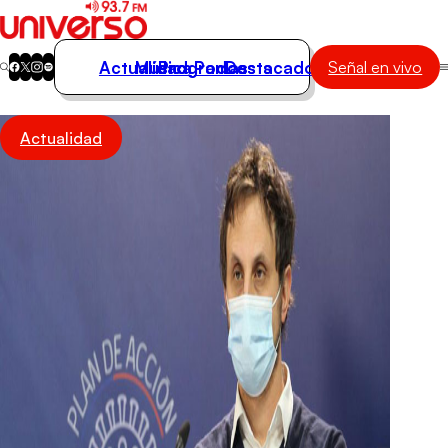
Actualidad
Música
Programas
Podcasts
Destacados
Señal en vivo
Actualidad
Actualidad
Música
Programas
Podcasts
Destacados