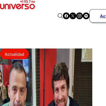
Ac
Actualidad
Música
Programas
Podcasts
Destacados
Actualidad