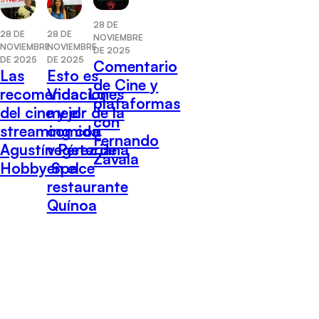
28 DE
28 DE
28 DE
NOVIEMBRE
NOVIEMBRE
NOVIEMBRE
DE 2025
DE 2025
DE 2025
Comentario
Las
Esto es
de Cine y
recomendaciones
Vida: Lo
plataformas
del cine y el
mejor de la
con
streaming con
comida
Fernando
Agustín Pérez de
vegetariana
Zavala
Hobby Space
en el
restaurante
Quínoa