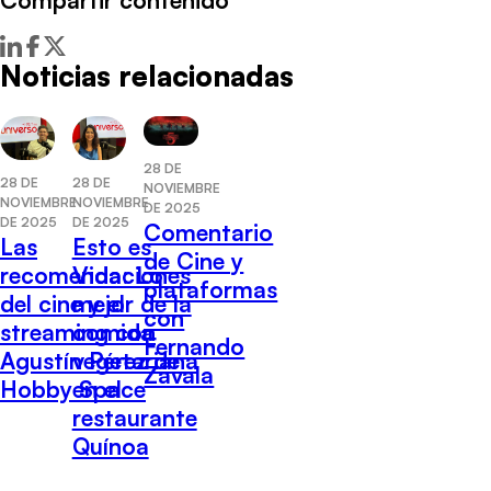
Noticias relacionadas
28 DE
28 DE
28 DE
NOVIEMBRE
NOVIEMBRE
NOVIEMBRE
DE 2025
DE 2025
DE 2025
Comentario
Las
Esto es
de Cine y
recomendaciones
Vida: Lo
plataformas
del cine y el
mejor de la
con
streaming con
comida
Fernando
Agustín Pérez de
vegetariana
Zavala
Hobby Space
en el
restaurante
Quínoa