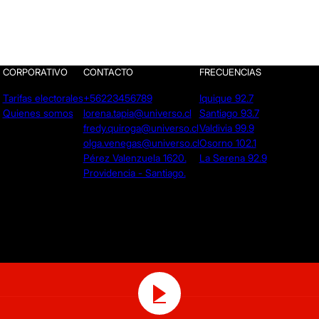
CORPORATIVO
CONTACTO
FRECUENCIAS
Tarifas electorales
+56223456789
Iquique 92.7
Quienes somos
lorena.tapia@universo.cl
Santiago 93.7
fredy.quiroga@universo.cl
Valdivia 99.9
olga.venegas@universo.cl
Osorno 102.1
Pérez Valenzuela 1620.
La Serena 92.9
Providencia - Santiago.