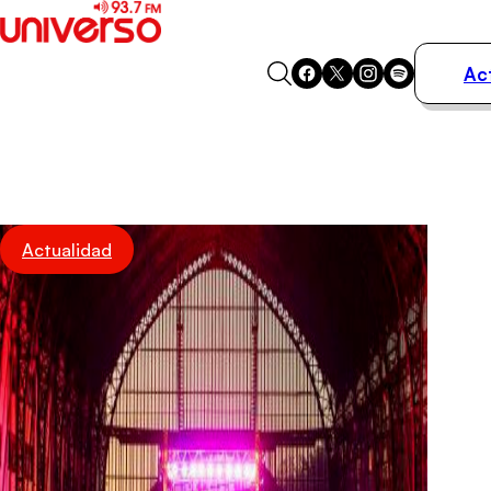
Ac
Actualidad
Música
Programas
Podcasts
Destacados
Actualidad