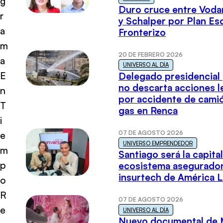
g
Duro cruce entre Voda
r
y Schalper por Plan E
a
Fronterizo
m
20 DE FEBRERO 2026
a
UNIVERSO AL DÍA
E
Delegado presidencial
no descarta acciones l
n
por accidente de cami
T
gas en Renca
i
07 DE AGOSTO 2026
e
UNIVERSO EMPRENDEDOR
m
Santiago será la capital
p
ecosistema asegurador
insurtech de América L
o
R
07 DE AGOSTO 2026
e
UNIVERSO AL DÍA
Nuevo documental de 