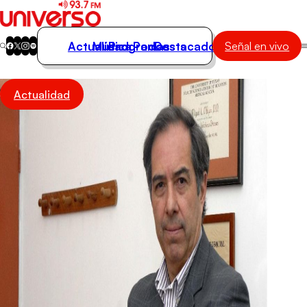
Actualidad
Música
Programas
Podcasts
Destacados
Señal en vivo
Actualidad
Actualidad
Música
Programas
Podcasts
Destacados