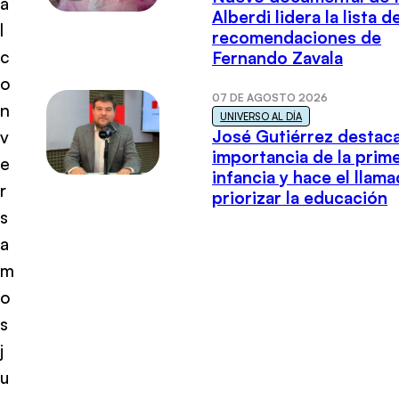
a
Alberdi lidera la lista d
l
recomendaciones de
c
Fernando Zavala
o
07 DE AGOSTO 2026
n
UNIVERSO AL DÍA
José Gutiérrez destaca
v
importancia de la prim
e
infancia y hace el llam
r
priorizar la educación
s
a
m
o
s
j
u