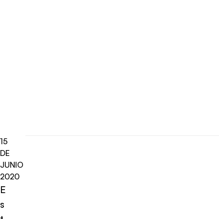
15
DE
JUNIO
2020
E
s
t