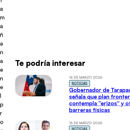
a
m
a
ñ
a
n
a
Te podría interesar
e
n
16 DE MARZO 2026
NOTICIAS
e
Gobernador de Tarapa
l
señala que plan fronter
contempla “erizos” y o
p
barreras físicas
r
o
16 DE MARZO 2026
NOTICIAS