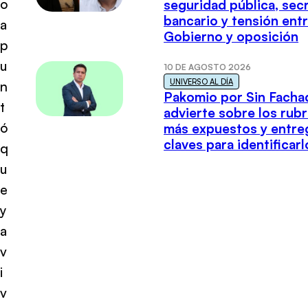
o
seguridad pública, sec
bancario y tensión ent
a
Gobierno y oposición
p
u
10 DE AGOSTO 2026
UNIVERSO AL DÍA
n
Pakomio por Sin Facha
t
advierte sobre los rub
ó
más expuestos y entre
claves para identificarl
q
u
e
y
a
v
i
v