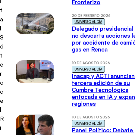
i
Fronterizo
t
20 DE FEBRERO 2026
a
UNIVERSO AL DÍA
l
Delegado presidencial
no descarta acciones l
S
por accidente de cami
ó
gas en Renca
t
10 DE AGOSTO 2026
e
UNIVERSO AL DÍA
r
Inacap y ACTI anuncian
o
tercera edición de su
Cumbre Tecnológica
d
enfocada en IA y expan
e
regiones
l
10 DE AGOSTO 2026
R
UNIVERSO AL DÍA
í
Panel Político: Debate