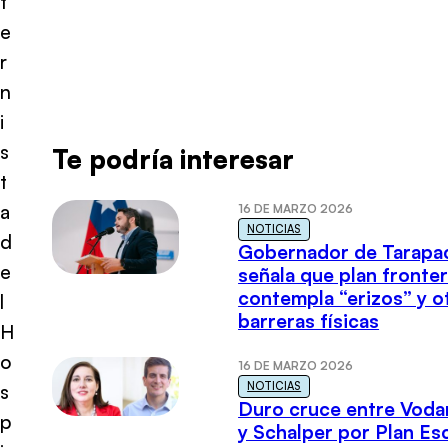
t
e
r
n
i
s
Te podría interesar
t
a
16 DE MARZO 2026
NOTICIAS
d
Gobernador de Tarapa
e
señala que plan fronter
contempla “erizos” y o
l
barreras físicas
H
o
16 DE MARZO 2026
NOTICIAS
s
Duro cruce entre Voda
p
y Schalper por Plan E