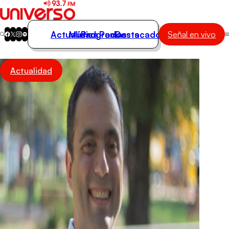
Actualidad
Música
Programas
Podcasts
Destacados
Señal en vivo
Actualidad
Actualidad
Música
Programas
Podcasts
Destacados