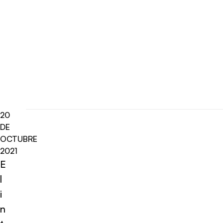
20
DE
OCTUBRE
2021
E
l
i
n