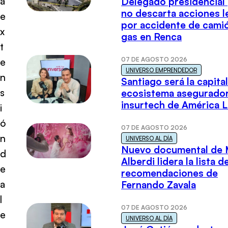
a
Delegado presidencial
no descarta acciones l
e
por accidente de cami
x
gas en Renca
t
07 DE AGOSTO 2026
e
UNIVERSO EMPRENDEDOR
n
Santiago será la capital
s
ecosistema asegurador
insurtech de América L
i
ó
07 DE AGOSTO 2026
n
UNIVERSO AL DÍA
Nuevo documental de 
d
Alberdi lidera la lista d
e
recomendaciones de
a
Fernando Zavala
l
07 DE AGOSTO 2026
e
UNIVERSO AL DÍA