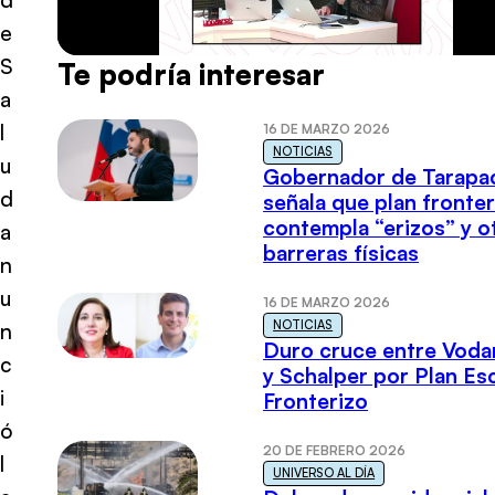
e
S
Te podría interesar
a
l
16 DE MARZO 2026
NOTICIAS
u
Gobernador de Tarapa
d
señala que plan fronter
contempla “erizos” y o
a
barreras físicas
n
u
16 DE MARZO 2026
NOTICIAS
n
Duro cruce entre Voda
c
y Schalper por Plan E
i
Fronterizo
ó
20 DE FEBRERO 2026
l
UNIVERSO AL DÍA