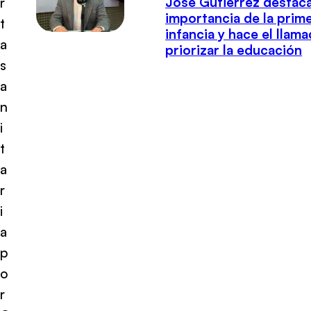
José Gutiérrez destaca
r
importancia de la prim
t
infancia y hace el llam
a
priorizar la educación
s
a
n
i
t
a
r
i
a
p
o
r