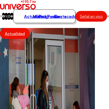
Actualidad
Música
Programas
Podcasts
Destacados
Señal en vivo
Actualidad
Actualidad
Música
Programas
Podcasts
Destacados