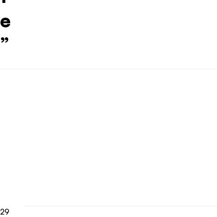
e
”
29