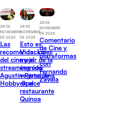
28 DE
28 DE
28 DE
NOVIEMBRE
NOVIEMBRE
NOVIEMBRE
DE 2025
DE 2025
DE 2025
Comentario
Las
Esto es
de Cine y
recomendaciones
Vida: Lo
plataformas
del cine y el
mejor de la
con
streaming con
comida
Fernando
Agustín Pérez de
vegetariana
Zavala
Hobby Space
en el
restaurante
Quínoa