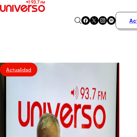
Ac
Actualidad
Música
Programas
Podcasts
Destacados
Actualidad