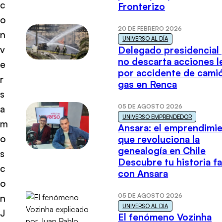
c
Fronterizo
o
20 DE FEBRERO 2026
n
UNIVERSO AL DÍA
v
Delegado presidencial
no descarta acciones l
e
por accidente de cami
r
gas en Renca
s
05 DE AGOSTO 2026
a
UNIVERSO EMPRENDEDOR
m
Ansara: el emprendimi
o
que revoluciona la
genealogía en Chile
s
Descubre tu historia fa
c
con Ansara
o
05 DE AGOSTO 2026
n
UNIVERSO AL DÍA
J
El fenómeno Vozinha