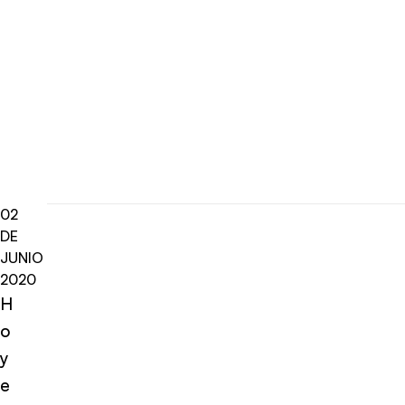
02
DE
JUNIO
2020
H
o
y
e