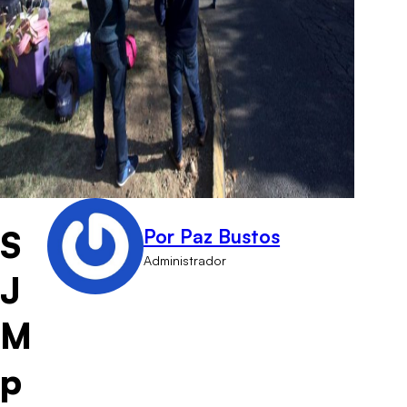
S
Por Paz Bustos
Administrador
J
M
p