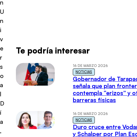
n
U
n
i
v
e
Te podría interesar
r
s
16 DE MARZO 2026
NOTICIAS
o
Gobernador de Tarapa
a
señala que plan fronter
contempla “erizos” y o
l
barreras físicas
D
í
16 DE MARZO 2026
NOTICIAS
a
Duro cruce entre Voda
,
y Schalper por Plan E