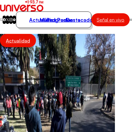
Actualidad
Música
Programas
Podcasts
Destacados
Señal en vivo
Actualidad
Actualidad
Música
Programas
Podcasts
Destacados