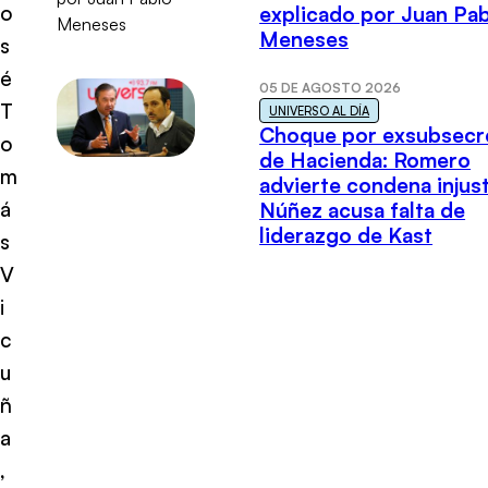
o
explicado por Juan Pa
Meneses
s
é
05 DE AGOSTO 2026
T
UNIVERSO AL DÍA
Choque por exsubsecr
o
de Hacienda: Romero
m
advierte condena injust
á
Núñez acusa falta de
liderazgo de Kast
s
V
i
c
u
ñ
a
,