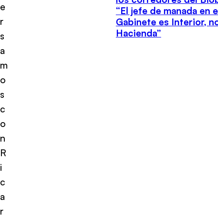
e
“El jefe de manada en e
r
Gabinete es Interior, n
Hacienda”
s
a
m
o
s
c
o
n
R
i
c
a
r