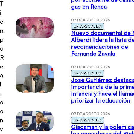
T
gas en Renca
i
07 DE AGOSTO 2026
e
UNIVERSO AL DÍA
m
Nuevo documental de 
p
Alberdi lidera la lista d
recomendaciones de
o
Fernando Zavala
R
e
07 DE AGOSTO 2026
UNIVERSO AL DÍA
a
José Gutiérrez destaca
l
importancia de la prim
,
infancia y hace el llam
priorizar la educación
c
o
07 DE AGOSTO 2026
n
UNIVERSO AL DÍA
Giacaman y la polémica
v
los corredores del Biob