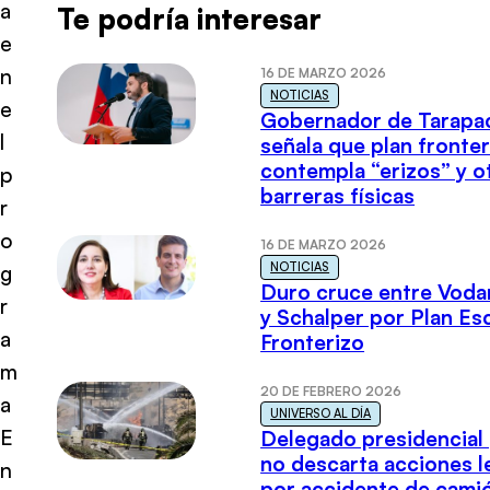
a
Te podría interesar
e
n
16 DE MARZO 2026
NOTICIAS
e
Gobernador de Tarapa
l
señala que plan fronter
contempla “erizos” y o
p
barreras físicas
r
o
16 DE MARZO 2026
NOTICIAS
g
Duro cruce entre Voda
r
y Schalper por Plan E
a
Fronterizo
m
20 DE FEBRERO 2026
a
UNIVERSO AL DÍA
E
Delegado presidencial
no descarta acciones l
n
por accidente de cami