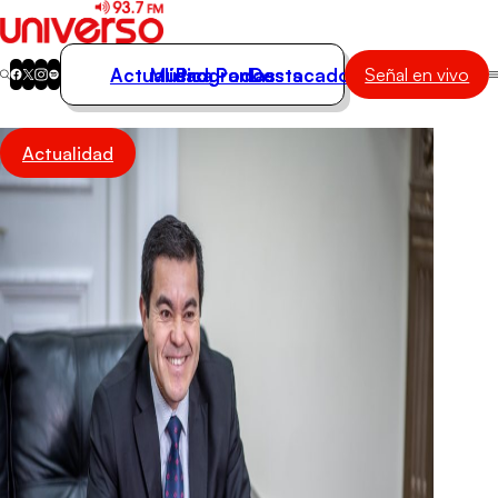
Actualidad
Música
Programas
Podcasts
Destacados
Señal en vivo
Actualidad
Actualidad
Música
Programas
Podcasts
Destacados