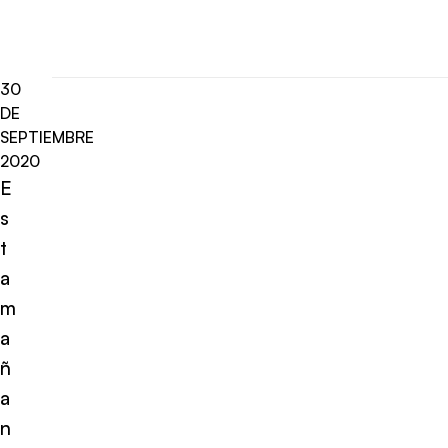
30
DE
SEPTIEMBRE
2020
E
s
t
a
m
a
ñ
a
n