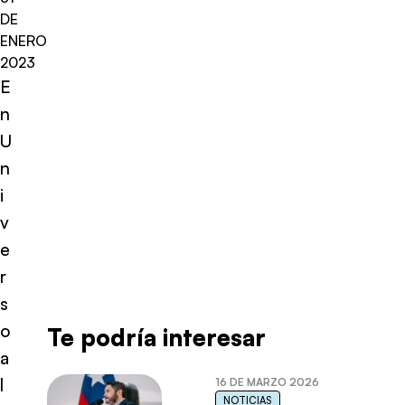
DE
ENERO
2023
E
n
U
n
i
v
e
r
s
o
Te podría interesar
a
l
16 DE MARZO 2026
NOTICIAS