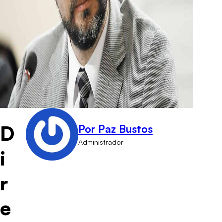
D
Por Paz Bustos
Administrador
i
r
e