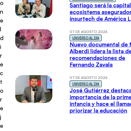
o
Santiago será la capital
n
ecosistema asegurador
insurtech de América L
e
l
07 DE AGOSTO 2026
d
UNIVERSO AL DÍA
Nuevo documental de 
i
Alberdi lidera la lista d
r
recomendaciones de
e
Fernando Zavala
c
07 DE AGOSTO 2026
t
UNIVERSO AL DÍA
José Gutiérrez destaca
o
importancia de la prim
r
infancia y hace el llam
e
priorizar la educación
j
e