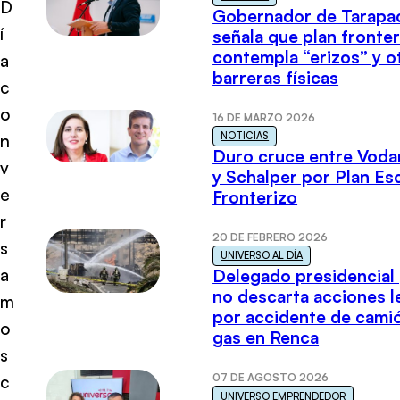
D
Gobernador de Tarapa
í
señala que plan fronter
contempla “erizos” y o
a
barreras físicas
c
o
16 DE MARZO 2026
NOTICIAS
n
Duro cruce entre Voda
v
y Schalper por Plan E
e
Fronterizo
r
20 DE FEBRERO 2026
s
UNIVERSO AL DÍA
a
Delegado presidencial
no descarta acciones l
m
por accidente de cami
o
gas en Renca
s
07 DE AGOSTO 2026
c
UNIVERSO EMPRENDEDOR