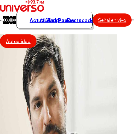
Actualidad
Música
Programas
Podcasts
Destacados
Señal en vivo
Actualidad
Actualidad
Música
Programas
Podcasts
Destacados