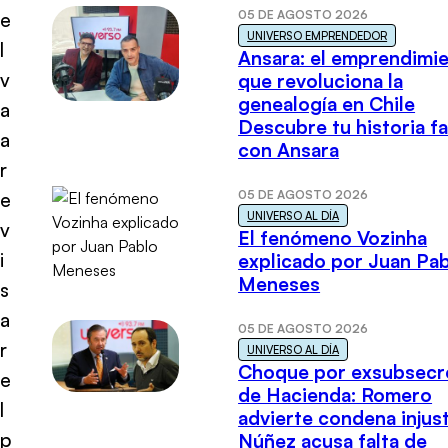
05 DE AGOSTO 2026
e
UNIVERSO EMPRENDEDOR
l
Ansara: el emprendimi
v
que revoluciona la
genealogía en Chile
a
Descubre tu historia fa
a
con Ansara
r
05 DE AGOSTO 2026
e
UNIVERSO AL DÍA
v
El fenómeno Vozinha
i
explicado por Juan Pa
Meneses
s
a
05 DE AGOSTO 2026
r
UNIVERSO AL DÍA
Choque por exsubsecr
e
de Hacienda: Romero
l
advierte condena injust
p
Núñez acusa falta de