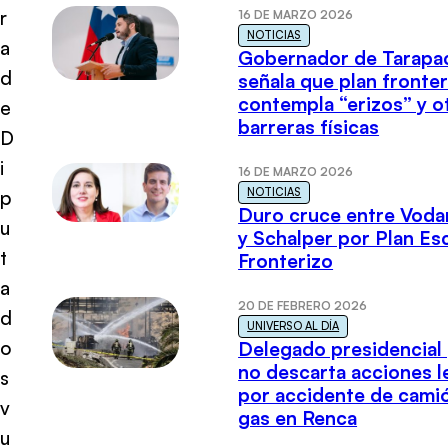
r
16 DE MARZO 2026
NOTICIAS
a
Gobernador de Tarapa
d
señala que plan fronter
contempla “erizos” y o
e
barreras físicas
D
i
16 DE MARZO 2026
NOTICIAS
p
Duro cruce entre Voda
u
y Schalper por Plan E
t
Fronterizo
a
20 DE FEBRERO 2026
d
UNIVERSO AL DÍA
o
Delegado presidencial
no descarta acciones l
s
por accidente de cami
v
gas en Renca
u