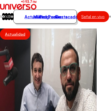
Actualidad
Música
Programas
Podcasts
Destacados
Señal en vivo
Actualidad
Actualidad
Música
Programas
Podcasts
Destacados