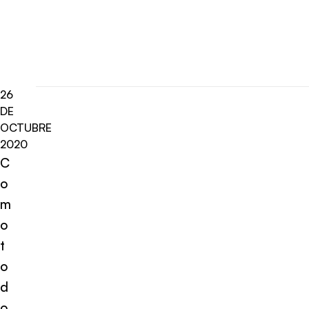
26
DE
OCTUBRE
2020
C
o
m
o
t
o
d
o