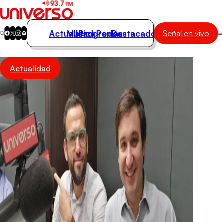
Actualidad
Música
Programas
Podcasts
Destacados
Señal en vivo
Actualidad
Actualidad
Música
Programas
Podcasts
Destacados