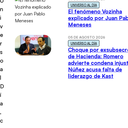
U
UNIVERSO AL DÍA
n
El fenómeno Vozinha
i
explicado por Juan Pa
Meneses
v
e
05 DE AGOSTO 2026
r
UNIVERSO AL DÍA
Choque por exsubsecr
s
de Hacienda: Romero
o
advierte condena injust
a
Núñez acusa falta de
liderazgo de Kast
l
D
í
a
,
c