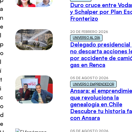
Duro cruce entre Voda
a
y Schalper por Plan E
n
Fronterizo
e
20 DE FEBRERO 2026
l
UNIVERSO AL DÍA
p
Delegado presidencial
no descarta acciones l
o
por accidente de cami
l
gas en Renca
í
05 DE AGOSTO 2026
t
UNIVERSO EMPRENDEDOR
i
Ansara: el emprendimi
c
que revoluciona la
genealogía en Chile
o
Descubre tu historia fa
d
con Ansara
e
05 DE AGOSTO 2026