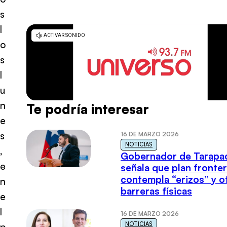
s
l
o
s
l
u
n
Te podría interesar
e
s
16 DE MARZO 2026
NOTICIAS
,
Gobernador de Tarapa
e
señala que plan fronter
contempla “erizos” y o
n
barreras físicas
e
l
16 DE MARZO 2026
NOTICIAS
p