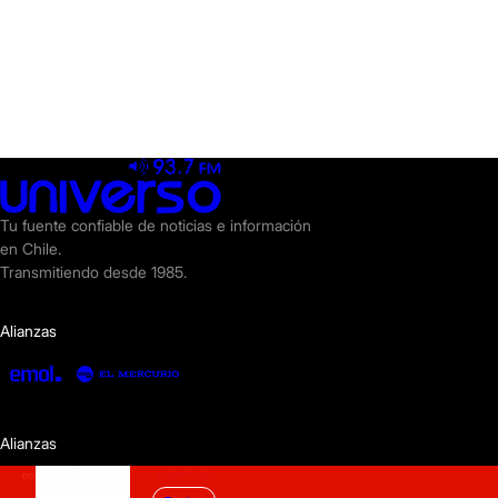
Tu fuente confiable de noticias e información
en Chile.
Transmitiendo desde 1985.
Alianzas
Alianzas