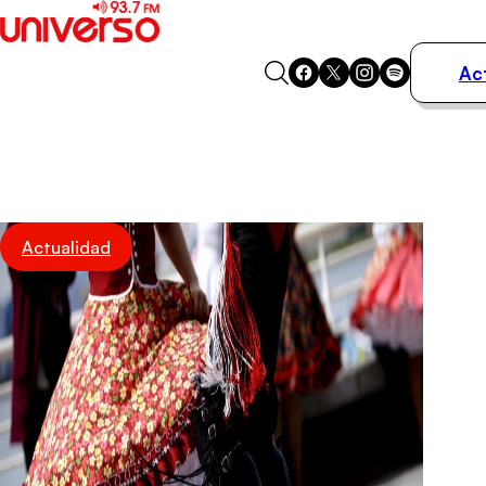
Ac
Actualidad
Música
Programas
Podcasts
Destacados
Actualidad