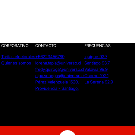
CORPORATIVO
CONTACTO
FRECUENCIAS
Tarifas electorales
+56223456789
Iquique 92.7
Quienes somos
lorena.tapia@universo.cl
Santiago 93.7
fredy.quiroga@universo.cl
Valdivia 99.9
olga.venegas@universo.cl
Osorno 102.1
Pérez Valenzuela 1620.
La Serena 92.9
Providencia - Santiago.