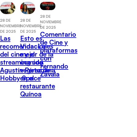
28 DE
28 DE
28 DE
NOVIEMBRE
NOVIEMBRE
NOVIEMBRE
DE 2025
DE 2025
DE 2025
Comentario
Las
Esto es
de Cine y
recomendaciones
Vida: Lo
plataformas
del cine y el
mejor de la
con
streaming con
comida
Fernando
Agustín Pérez de
vegetariana
Zavala
Hobby Space
en el
restaurante
Quínoa