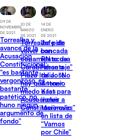
09 DE
10 DE
14 DE
NOVIEMBRE
MARZO
ENERO
DE 2021
DE 2021
DE 2021
Torrealba y
Torrealba pide
Jefe de
avance de la
volver con
bancada
Acusación
copamiento de
RN acusa
Constitucional:
Carabineros a
“chantaje”
“es bastante
Plaza Italia: “No
de José
vergonzoso, es
hay que tener
Antonio
bastante
miedo a las
Kast para
patético, no
Acusaciones
incluir a
huno ningún
Constitucionales”
Marinovic
argumento de
en lista de
fondo”
“Vamos
por Chile”