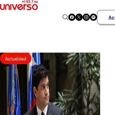
Ac
Actualidad
Música
Programas
Podcasts
Destacados
Actualidad