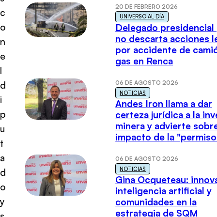
20 DE FEBRERO 2026
c
UNIVERSO AL DÍA
o
Delegado presidencial
no descarta acciones l
n
por accidente de cami
e
gas en Renca
l
06 DE AGOSTO 2026
d
NOTICIAS
i
Andes Iron llama a dar
p
certeza jurídica a la in
minera y advierte sobre
u
impacto de la "permiso
t
a
06 DE AGOSTO 2026
NOTICIAS
d
Gina Ocqueteau: innov
o
inteligencia artificial y
y
comunidades en la
estrategia de SQM
s