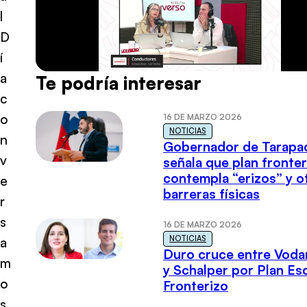
l
D
í
a
Te podría interesar
c
o
16 DE MARZO 2026
NOTICIAS
n
Gobernador de Tarapa
v
señala que plan fronter
contempla “erizos” y o
e
barreras físicas
r
s
16 DE MARZO 2026
NOTICIAS
a
Duro cruce entre Voda
m
y Schalper por Plan E
o
Fronterizo
s