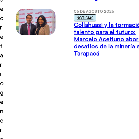
e
06 DE AGOSTO 2026
c
NOTICIAS
Collahuasi y la formaci
r
talento para el futuro:
e
Marcelo Aceituno abor
t
desafíos de la minería 
Tarapacá
a
r
i
o
g
e
n
e
r
a