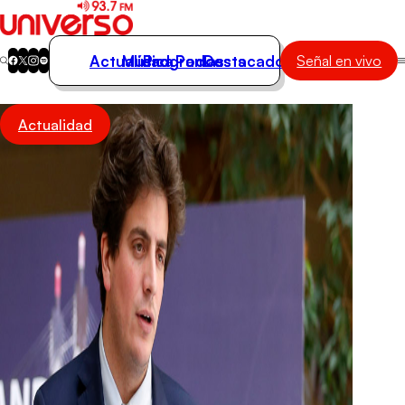
Actualidad
Música
Programas
Podcasts
Destacados
Señal en vivo
Actualidad
Actualidad
Música
Programas
Podcasts
Destacados