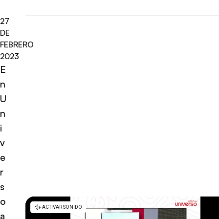
27
DE
FEBRERO
2023
E
n
U
n
i
v
e
r
s
o
a