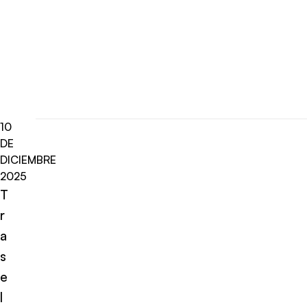
10
DE
DICIEMBRE
2025
T
r
a
s
e
l