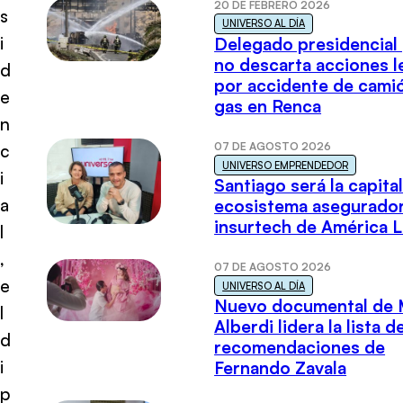
20 DE FEBRERO 2026
s
UNIVERSO AL DÍA
i
Delegado presidencial
no descarta acciones l
d
por accidente de cami
e
gas en Renca
n
07 DE AGOSTO 2026
c
UNIVERSO EMPRENDEDOR
i
Santiago será la capital
a
ecosistema asegurador
insurtech de América L
l
,
07 DE AGOSTO 2026
e
UNIVERSO AL DÍA
Nuevo documental de 
l
Alberdi lidera la lista d
d
recomendaciones de
i
Fernando Zavala
p