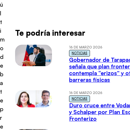
ú
l
t
i
Te podría interesar
m
o
16 DE MARZO 2026
NOTICIAS
d
Gobernador de Tarapa
e
señala que plan fronter
contempla “erizos” y o
b
barreras físicas
a
t
16 DE MARZO 2026
NOTICIAS
e
Duro cruce entre Voda
p
y Schalper por Plan E
r
Fronterizo
e