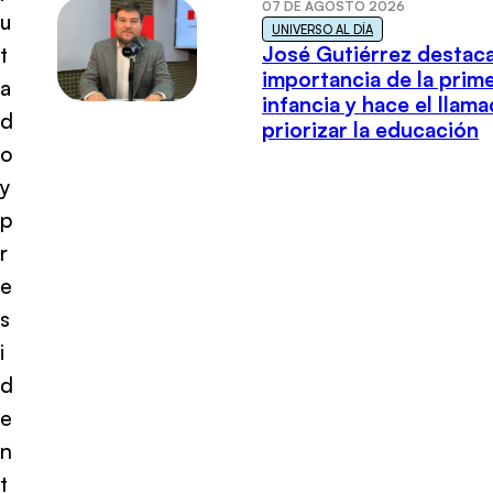
07 DE AGOSTO 2026
u
UNIVERSO AL DÍA
José Gutiérrez destaca
t
importancia de la prim
a
infancia y hace el llam
d
priorizar la educación
o
y
p
r
e
s
i
d
e
n
t