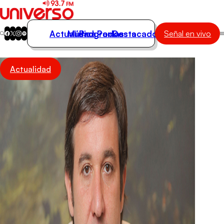
Actualidad
Música
Programas
Podcasts
Destacados
Señal en vivo
Actualidad
Actualidad
Música
Programas
Podcasts
Destacados