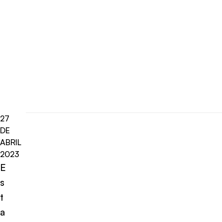
27
DE
ABRIL
2023
E
s
t
a