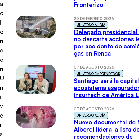
a
Fronterizo
c
20 DE FEBRERO 2026
i
UNIVERSO AL DÍA
ó
Delegado presidencial
no descarta acciones l
n
por accidente de cami
c
gas en Renca
o
07 DE AGOSTO 2026
n
UNIVERSO EMPRENDEDOR
U
Santiago será la capital
n
ecosistema asegurador
insurtech de América L
i
v
07 DE AGOSTO 2026
e
UNIVERSO AL DÍA
Nuevo documental de 
r
Alberdi lidera la lista d
s
recomendaciones de