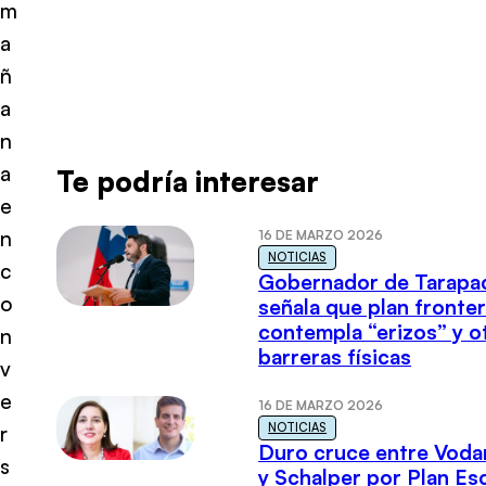
m
a
ñ
a
n
a
Te podría interesar
e
n
16 DE MARZO 2026
NOTICIAS
c
Gobernador de Tarapa
o
señala que plan fronter
contempla “erizos” y o
n
barreras físicas
v
e
16 DE MARZO 2026
NOTICIAS
r
Duro cruce entre Voda
s
y Schalper por Plan E