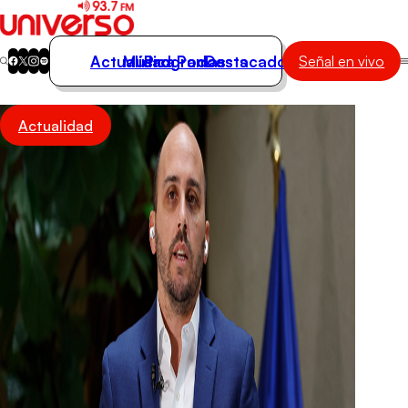
Actualidad
Música
Programas
Podcasts
Destacados
Señal en vivo
Actualidad
Actualidad
Música
Programas
Podcasts
Destacados