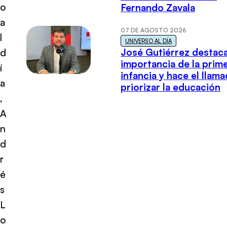
o
Fernando Zavala
a
07 DE AGOSTO 2026
l
UNIVERSO AL DÍA
José Gutiérrez destaca
d
importancia de la prim
í
infancia y hace el llam
a
priorizar la educación
,
A
n
d
r
é
s
L
o