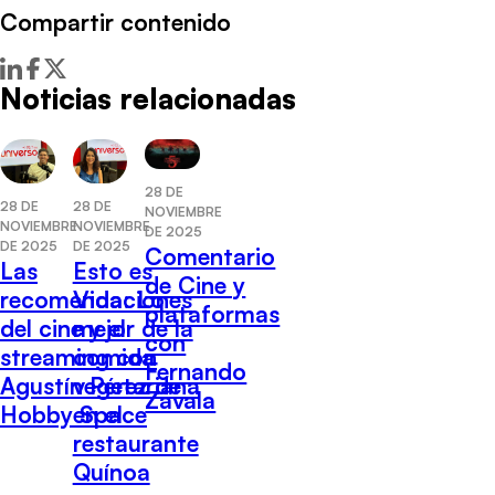
Compartir contenido
Noticias relacionadas
28 DE
28 DE
28 DE
NOVIEMBRE
NOVIEMBRE
NOVIEMBRE
DE 2025
DE 2025
DE 2025
Comentario
Las
Esto es
de Cine y
recomendaciones
Vida: Lo
plataformas
del cine y el
mejor de la
con
streaming con
comida
Fernando
Agustín Pérez de
vegetariana
Zavala
Hobby Space
en el
restaurante
Quínoa