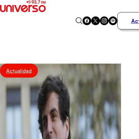
Ac
Actualidad
Música
Programas
Podcasts
Destacados
Actualidad