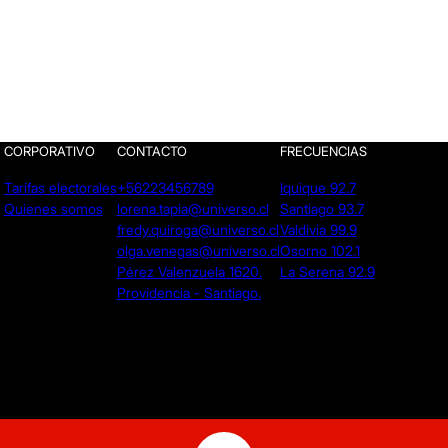
CORPORATIVO
CONTACTO
FRECUENCIAS
Tarifas electorales
+56223456789
Iquique 92.7
Quienes somos
lorena.tapia@universo.cl
Santiago 93.7
fredy.quiroga@universo.cl
Valdivia 99.9
olga.venegas@universo.cl
Osorno 102.1
Pérez Valenzuela 1620.
La Serena 92.9
Providencia - Santiago.