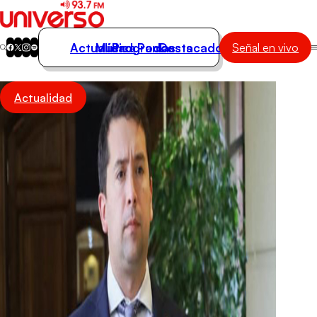
Actualidad
Música
Programas
Podcasts
Destacados
Señal en vivo
Actualidad
Actualidad
Música
Programas
Podcasts
Destacados