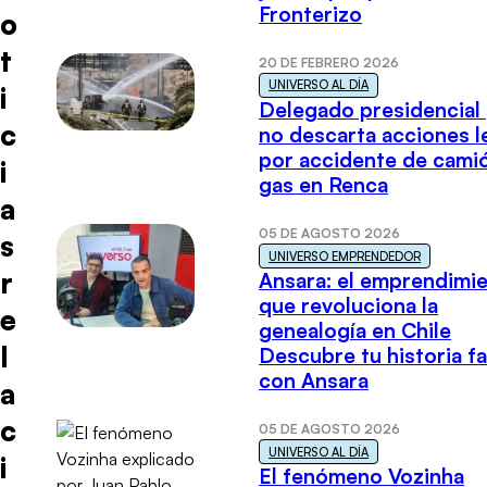
Fronterizo
o
t
20 DE FEBRERO 2026
UNIVERSO AL DÍA
i
Delegado presidencial
c
no descarta acciones l
por accidente de cami
i
gas en Renca
a
05 DE AGOSTO 2026
s
UNIVERSO EMPRENDEDOR
r
Ansara: el emprendimi
que revoluciona la
e
genealogía en Chile
l
Descubre tu historia fa
con Ansara
a
c
05 DE AGOSTO 2026
UNIVERSO AL DÍA
i
El fenómeno Vozinha