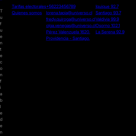
Tarifas electorales
+56223456789
Iquique 92.7
T
Quienes somos
lorena.tapia@universo.cl
Santiago 93.7
u
fredy.quiroga@universo.cl
Valdivia 99.9
f
olga.venegas@universo.cl
Osorno 102.1
u
Pérez Valenzuela 1620.
La Serena 92.9
e
Providencia - Santiago.
n
t
e
c
o
n
f
i
a
b
l
e
d
e
n