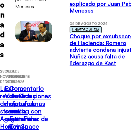
o
explicado por Juan Pa
Meneses
n
a
05 DE AGOSTO 2026
UNIVERSO AL DÍA
d
Choque por exsubsecr
de Hacienda: Romero
a
advierte condena injust
s
Núñez acusa falta de
liderazgo de Kast
28 DE
28 DE
28 DE
NOVIEMBRE
NOVIEMBRE
NOVIEMBRE
DE 2025
DE 2025
DE 2025
Las
Esto es
Comentario
recomendaciones
Vida: Lo
de Cine y
del cine y el
mejor de la
plataformas
streaming con
comida
con
Agustín Pérez de
vegetariana
Fernando
Hobby Space
en el
Zavala