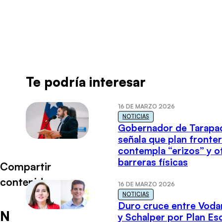
Radio Universo
·
ENTREV CRISTIAN ARAYA MAR 120722
Te podría interesar
16 DE MARZO 2026
NOTICIAS
Gobernador de Tarapa
señala que plan fronter
contempla “erizos” y o
barreras físicas
Compartir
contenido
16 DE MARZO 2026
NOTICIAS
Duro cruce entre Voda
N
y Schalper por Plan E