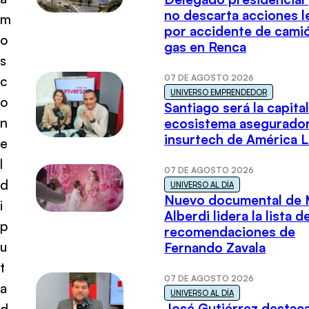
no descarta acciones l
m
por accidente de cami
o
gas en Renca
s
07 DE AGOSTO 2026
c
UNIVERSO EMPRENDEDOR
o
Santiago será la capital
n
ecosistema asegurador
insurtech de América L
e
l
07 DE AGOSTO 2026
d
UNIVERSO AL DÍA
Nuevo documental de 
i
Alberdi lidera la lista d
p
recomendaciones de
u
Fernando Zavala
t
07 DE AGOSTO 2026
a
UNIVERSO AL DÍA
José Gutiérrez destaca
d