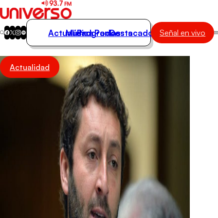
Actualidad
Música
Programas
Podcasts
Destacados
Señal en vivo
Actualidad
Actualidad
Música
Programas
Podcasts
Destacados