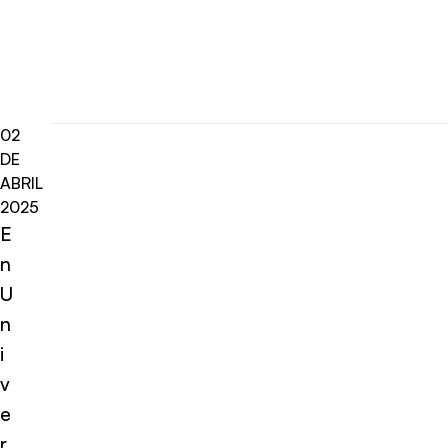
02
DE
ABRIL
2025
E
n
U
n
i
v
e
r