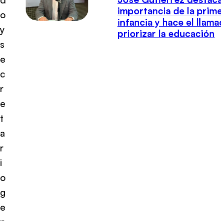
importancia de la prim
o
infancia y hace el llam
y
priorizar la educación
s
e
c
r
e
t
a
r
i
o
g
e