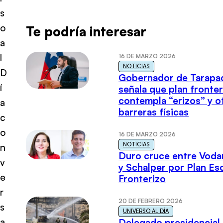
s
o
Te podría interesar
a
l
16 DE MARZO 2026
NOTICIAS
D
Gobernador de Tarapa
í
señala que plan fronter
contempla “erizos” y o
a
barreras físicas
c
o
16 DE MARZO 2026
NOTICIAS
n
Duro cruce entre Voda
v
y Schalper por Plan E
e
Fronterizo
r
20 DE FEBRERO 2026
s
UNIVERSO AL DÍA
a
Delegado presidencial