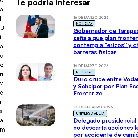
Te podría interesar
a
l
16 DE MARZO 2026
NOTICIAS
D
Gobernador de Tarapa
í
señala que plan fronter
contempla “erizos” y o
a
barreras físicas
c
o
16 DE MARZO 2026
NOTICIAS
n
Duro cruce entre Voda
v
y Schalper por Plan E
e
Fronterizo
r
20 DE FEBRERO 2026
s
UNIVERSO AL DÍA
a
Delegado presidencial
no descarta acciones l
m
por accidente de cami