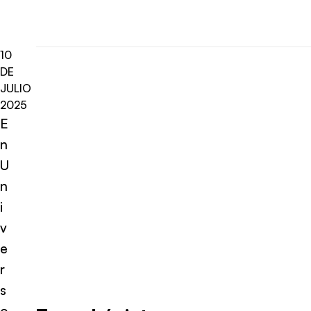
10
DE
JULIO
2025
E
n
U
n
i
v
e
r
s
o