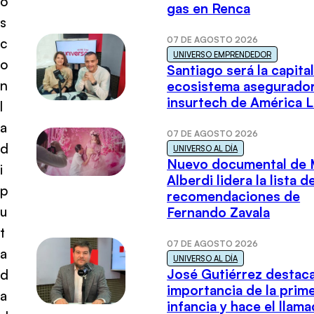
o
gas en Renca
s
07 DE AGOSTO 2026
c
UNIVERSO EMPRENDEDOR
o
Santiago será la capital
n
ecosistema asegurador
insurtech de América L
l
a
07 DE AGOSTO 2026
d
UNIVERSO AL DÍA
Nuevo documental de 
i
Alberdi lidera la lista d
p
recomendaciones de
u
Fernando Zavala
t
07 DE AGOSTO 2026
a
UNIVERSO AL DÍA
José Gutiérrez destaca
d
importancia de la prim
a
infancia y hace el llam