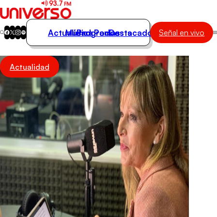
Actualidad
Música
Programas
Podcasts
Destacados
Señal en vivo
Actualidad
Actualidad
Música
Programas
Podcasts
Destacados