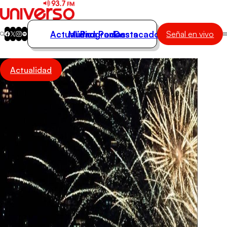
Actualidad
Música
Programas
Podcasts
Destacados
Señal en vivo
Actualidad
Actualidad
Música
Programas
Podcasts
Destacados