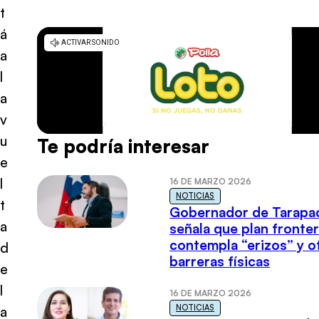
t
á
a
l
a
v
u
Te podría interesar
e
l
16 DE MARZO 2026
NOTICIAS
t
Gobernador de Tarapa
a
señala que plan fronter
contempla “erizos” y o
d
barreras físicas
e
l
16 DE MARZO 2026
NOTICIAS
a