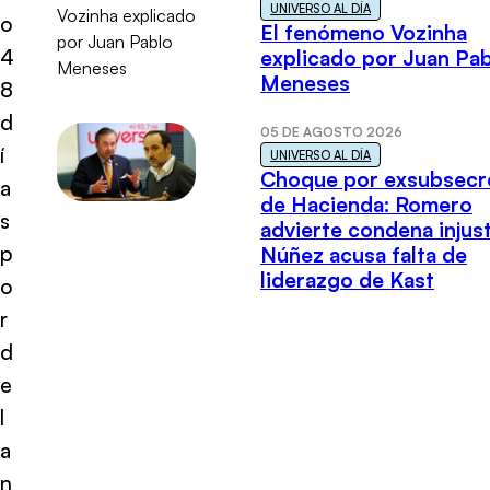
UNIVERSO AL DÍA
o
El fenómeno Vozinha
4
explicado por Juan Pa
Meneses
8
d
05 DE AGOSTO 2026
í
UNIVERSO AL DÍA
Choque por exsubsecr
a
de Hacienda: Romero
s
advierte condena injust
p
Núñez acusa falta de
liderazgo de Kast
o
r
d
e
l
a
n