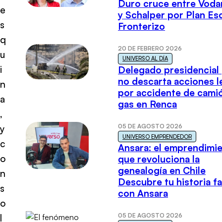
Duro cruce entre Voda
e
y Schalper por Plan E
s
Fronterizo
q
20 DE FEBRERO 2026
u
UNIVERSO AL DÍA
i
Delegado presidencial
no descarta acciones l
n
por accidente de cami
a
gas en Renca
,
05 DE AGOSTO 2026
y
UNIVERSO EMPRENDEDOR
c
Ansara: el emprendimi
o
que revoluciona la
genealogía en Chile
n
Descubre tu historia fa
s
con Ansara
o
05 DE AGOSTO 2026
l