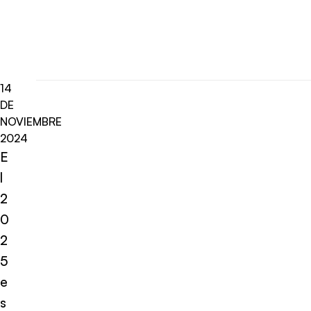
14
DE
NOVIEMBRE
2024
E
l
2
0
2
5
e
s