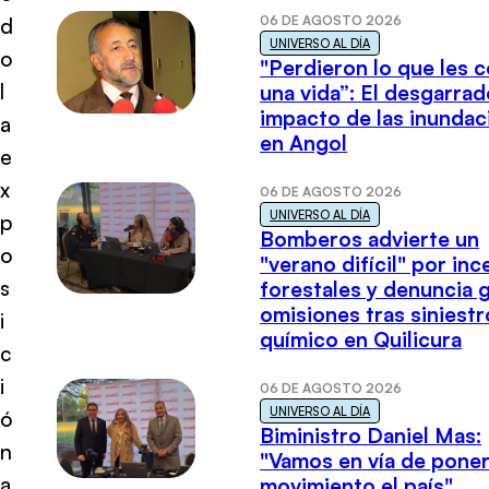
06 DE AGOSTO 2026
d
UNIVERSO AL DÍA
o
"Perdieron lo que les 
l
una vida”: El desgarrad
impacto de las inundac
a
en Angol
e
x
06 DE AGOSTO 2026
UNIVERSO AL DÍA
p
Bomberos advierte un
o
"verano difícil" por in
s
forestales y denuncia 
omisiones tras siniestr
i
químico en Quilicura
c
i
06 DE AGOSTO 2026
UNIVERSO AL DÍA
ó
Biministro Daniel Mas:
n
"Vamos en vía de poner
a
movimiento el país"