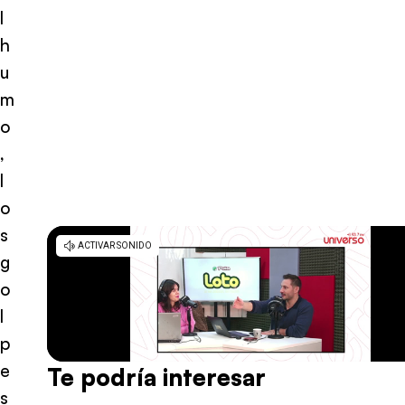
l
h
u
m
o
,
l
o
s
g
o
l
p
e
Te podría interesar
s