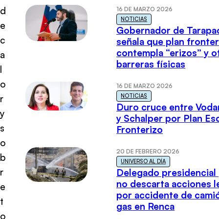
d
16 DE MARZO 2026
NOTICIAS
e
Gobernador de Tarapa
c
señala que plan fronter
contempla “erizos” y o
a
barreras físicas
l
o
16 DE MARZO 2026
NOTICIAS
r
Duro cruce entre Voda
y
y Schalper por Plan E
s
Fronterizo
o
20 DE FEBRERO 2026
b
UNIVERSO AL DÍA
r
Delegado presidencial
no descarta acciones l
e
por accidente de cami
t
gas en Renca
o