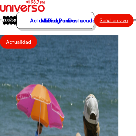
Actualidad
Música
Programas
Podcasts
Destacados
Señal en vivo
Actualidad
Actualidad
Música
Programas
Podcasts
Destacados