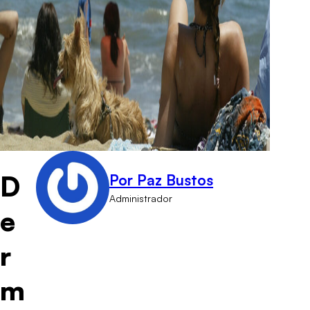
D
Por Paz Bustos
Administrador
e
r
m