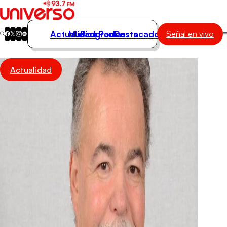
Actualidad
Música
Programas
Podcasts
Destacados
Señal en vivo
Actualidad
Actualidad
Música
Programas
Podcasts
Destacados