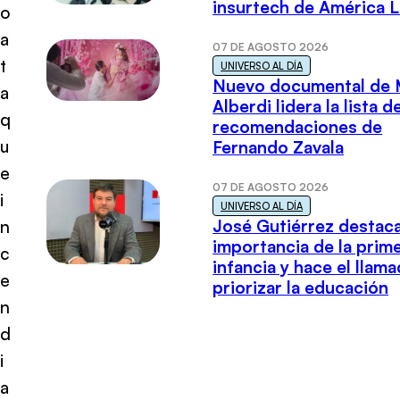
insurtech de América L
o
a
07 DE AGOSTO 2026
t
UNIVERSO AL DÍA
Nuevo documental de 
a
Alberdi lidera la lista d
q
recomendaciones de
u
Fernando Zavala
e
07 DE AGOSTO 2026
i
UNIVERSO AL DÍA
José Gutiérrez destaca
n
importancia de la prim
c
infancia y hace el llam
e
priorizar la educación
n
d
i
a