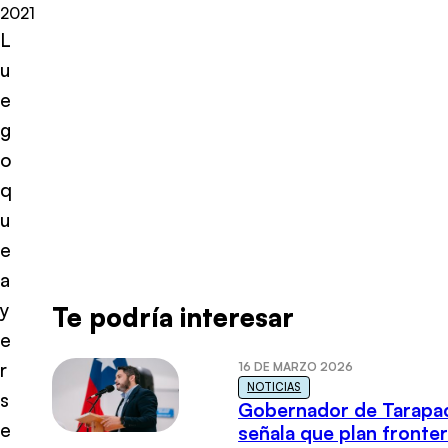
2021
L
u
e
g
o
q
u
e
a
y
Te podría interesar
e
r
16 DE MARZO 2026
NOTICIAS
s
Gobernador de Tarapa
e
señala que plan fronter