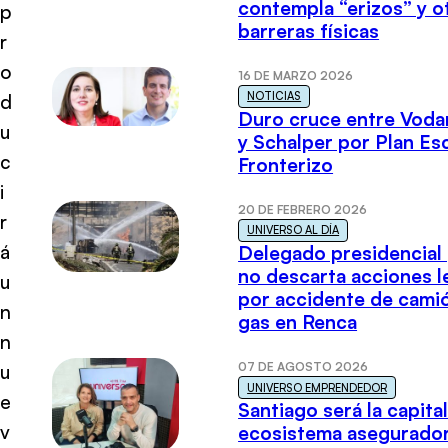
contempla “erizos” y o
p
barreras físicas
r
o
16 DE MARZO 2026
NOTICIAS
d
Duro cruce entre Voda
u
y Schalper por Plan E
c
Fronterizo
i
20 DE FEBRERO 2026
r
UNIVERSO AL DÍA
á
Delegado presidencial
no descarta acciones l
u
por accidente de cami
n
gas en Renca
n
07 DE AGOSTO 2026
u
UNIVERSO EMPRENDEDOR
e
Santiago será la capital
v
ecosistema asegurador