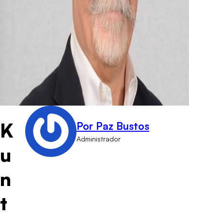
K
Por Paz Bustos
Administrador
u
n
t