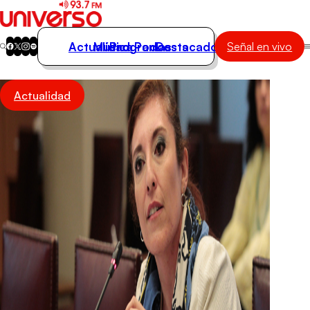
Actualidad
Música
Programas
Podcasts
Destacados
Señal en vivo
Actualidad
Actualidad
Música
Programas
Podcasts
Destacados