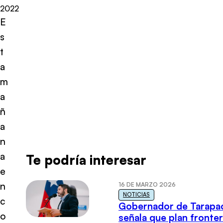
2022
E
s
t
a
m
a
ñ
a
n
a
Te podría interesar
e
n
16 DE MARZO 2026
NOTICIAS
c
Gobernador de Tarapa
o
señala que plan fronter