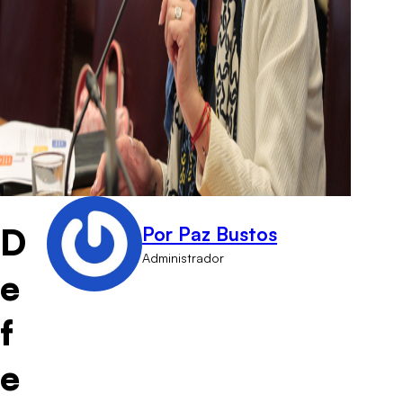
D
Por Paz Bustos
Administrador
e
f
e