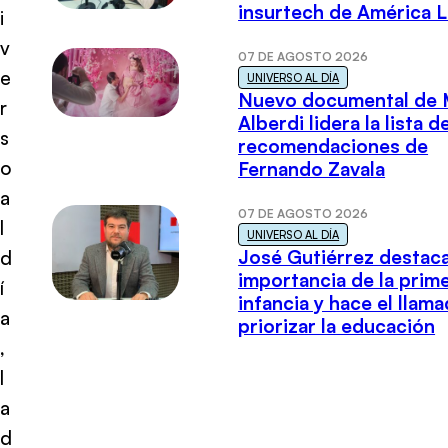
insurtech de América L
i
v
07 DE AGOSTO 2026
e
UNIVERSO AL DÍA
Nuevo documental de 
r
Alberdi lidera la lista d
s
recomendaciones de
o
Fernando Zavala
a
07 DE AGOSTO 2026
l
UNIVERSO AL DÍA
José Gutiérrez destaca
d
importancia de la prim
í
infancia y hace el llam
a
priorizar la educación
,
l
a
d