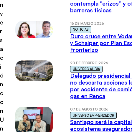
contempla “erizos” y o
n
barreras físicas
v
e
16 DE MARZO 2026
NOTICIAS
r
Duro cruce entre Voda
s
y Schalper por Plan E
a
Fronterizo
c
20 DE FEBRERO 2026
i
UNIVERSO AL DÍA
ó
Delegado presidencial
no descarta acciones l
n
por accidente de cami
c
gas en Renca
o
07 DE AGOSTO 2026
n
UNIVERSO EMPRENDEDOR
U
Santiago será la capital
n
ecosistema asegurador